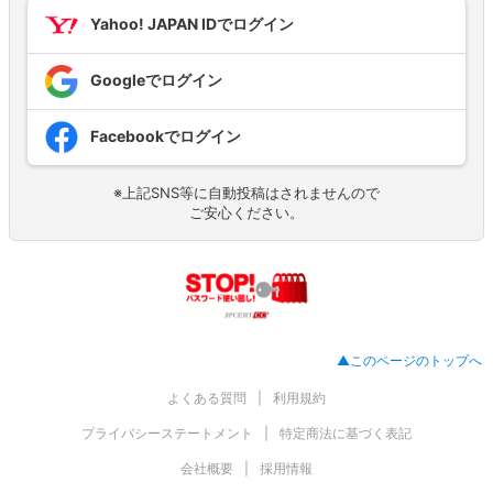
Yahoo! JAPAN IDでログイン
Googleでログイン
Facebookでログイン
※上記SNS等に自動投稿はされませんので
ご安心ください。
▲このページのトップへ
よくある質問
利用規約
プライバシーステートメント
特定商法に基づく表記
会社概要
採用情報