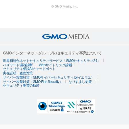
© GMO Media, Inc.
GMOインターネットグループのセキュリティ事業について
世界初総合ネットセキュリティサービス「GMOセキュリティ24」
パスワード漏洩診断
Webサイトリスク診断
セキュリティ相談AIチャットボット
実在証明・盗聴対策
サイバー攻撃対策（GMOサイバーセキュリティ byイエラエ）
サイバー攻撃対策（GMO Flatt Security）
なりすまし対策
セキュリティ事業の軌跡