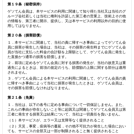
第１９条（秘密保持）
ゲソてん会員は、本サービスの利用に関連して知り得た当社又は当社のグ
ループ会社若しくは当社に権利を許諾した第三者の営業上、技術上その他
の情報を、第三者に開示、提供し、又は本サービスの利用以外の目的に使
用してはなりません。
第２０条（損害賠償）
１．本サービスに関連して、当社の責に帰すべき事由によってゲソてん会
員に損害が発生した場合は、当社は、その損害の発生時までにゲソてん会
員が当社に支払った料金の合計額を上限額として、ゲソてん会員に発生し
た直接かつ通常の損害を賠償します。
２．前項に定めるゲソてん会員に対する損害の発生が、当社の故意又は重
過失によるときは、前項の規定のうち、賠償額の上限に関する部分は適用
されません。
３．ゲソてん会員による本サービスの利用に関連して、ゲソてん会員の責
に帰すべき事由によって当社に損害が発生したときは、ゲソてん会員は、
その損害を賠償しなければなりません。
第２１条（免責）
１．当社は、以下の各号に定める事由について一切保証しません。また、
これらの事由が存在しないこと等に起因又は関連してゲソてん会員又は第
三者に発生する損害又は結果について、当社は一切責任を負いません。
（１）本サービスが、エラー又は支障等なく提供されること
（２）天災，事変，疫病等の蔓延，その他不可抗力が発生した場合におい
ても、サービスの全部又は一部が制限されること無く提供されること