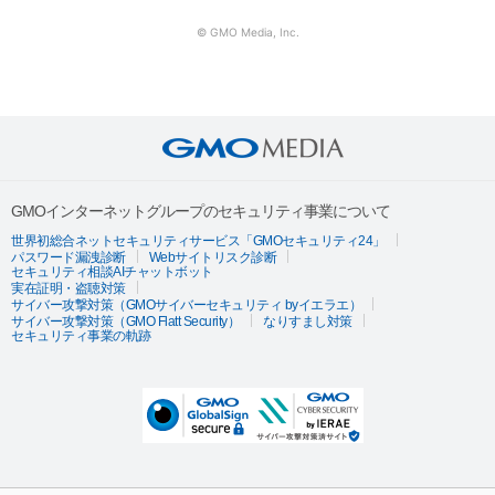
© GMO Media, Inc.
GMOインターネットグループのセキュリティ事業について
世界初総合ネットセキュリティサービス「GMOセキュリティ24」
パスワード漏洩診断
Webサイトリスク診断
セキュリティ相談AIチャットボット
実在証明・盗聴対策
サイバー攻撃対策（GMOサイバーセキュリティ byイエラエ）
サイバー攻撃対策（GMO Flatt Security）
なりすまし対策
セキュリティ事業の軌跡