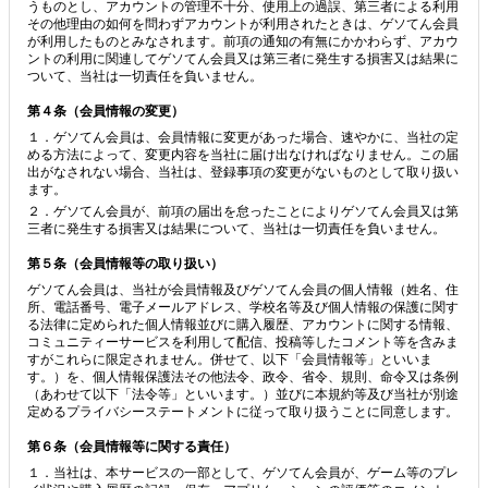
うものとし、アカウントの管理不十分、使用上の過誤、第三者による利用
その他理由の如何を問わずアカウントが利用されたときは、ゲソてん会員
が利用したものとみなされます。前項の通知の有無にかかわらず、アカウ
ントの利用に関連してゲソてん会員又は第三者に発生する損害又は結果に
ついて、当社は一切責任を負いません。
第４条（会員情報の変更）
１．ゲソてん会員は、会員情報に変更があった場合、速やかに、当社の定
める方法によって、変更内容を当社に届け出なければなりません。この届
出がなされない場合、当社は、登録事項の変更がないものとして取り扱い
ます。
２．ゲソてん会員が、前項の届出を怠ったことによりゲソてん会員又は第
三者に発生する損害又は結果について、当社は一切責任を負いません。
第５条（会員情報等の取り扱い）
ゲソてん会員は、当社が会員情報及びゲソてん会員の個人情報（姓名、住
所、電話番号、電子メールアドレス、学校名等及び個人情報の保護に関す
る法律に定められた個人情報並びに購入履歴、アカウントに関する情報、
コミュニティーサービスを利用して配信、投稿等したコメント等を含みま
すがこれらに限定されません。併せて、以下「会員情報等」といいま
す。）を、個人情報保護法その他法令、政令、省令、規則、命令又は条例
（あわせて以下「法令等」といいます。）並びに本規約等及び当社が別途
定めるプライバシーステートメントに従って取り扱うことに同意します。
第６条（会員情報等に関する責任）
１．当社は、本サービスの一部として、ゲソてん会員が、ゲーム等のプレ