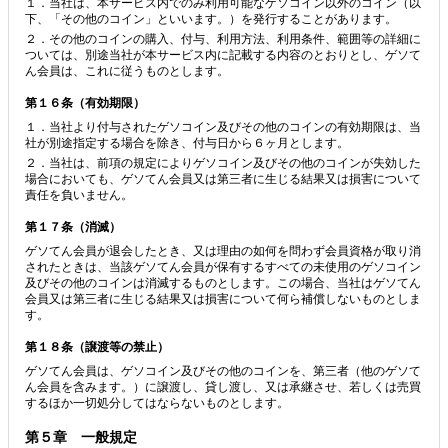
１．当社は、本サービス内でのみ利用可能なゲソコイン以外のコイン（以
下、「その他のコイン」といいます。）を発行することがあります。
２．その他のコインの購入、付与、利用方法、利用条件、範囲等の詳細に
ついては、別途当社が本サービス内に記載する内容のとおりとし、ゲソて
ん会員は、これに従うものとします。
第１６条（有効期限）
１．当社より付与されたゲソコイン及びその他のコインの有効期限は、当
社が別途指定する場合を除き、付与日から６ヶ月とします。
２．当社は、前項の規定によりゲソコイン及びその他のコインが失効した
場合においても、ゲソてん会員又は第三者に生じる結果又は損害について
責任を負いません。
第１７条（消滅）
ゲソてん会員が退会したとき、又は理由の如何を問わず会員資格が取り消
されたときは、当該ゲソてん会員が保有するすべての未使用のゲソコイン
及びその他のコインは消滅するものとします。この場合、当社はゲソてん
会員又は第三者に生じる結果又は損害について何ら補償しないものとしま
す。
第１８条（譲渡等の禁止）
ゲソてん会員は、ゲソコイン及びその他のコインを、第三者（他のゲソて
ん会員を含みます。）に譲渡し、貸し渡し、又は承継させ、若しくは売買
するほか一切処分してはならないものとします。
第５章 一般規定