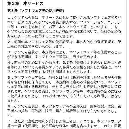
第２章 本サービス
第８条（ソフトウェア等の使用許諾）
１．ゲソてん会員は、本サービスにおいて提供されるソフトウェア等及び
本サービスにおいてゲソてん会員が購入するアプリケーション、コンテン
ツ等（これらを総称して、以下「本ソフトウェア等」といいます。）を、
ゲソてん会員の携帯電話又は当社が指定する端末において、当社の定める
方法によってのみ使用することができます。
２．前項の本ソフトウェア等の使用許諾は、非独占的かつ譲渡不能で、第
三者に再許諾できないものとします。
３．ゲソてん会員が、本規約等により、本ソフトウェア等を使用すること
ができる期間は、本ソフトウェア等毎に、当社が定めます。
４．前三項の定めにもかかわらず、第７条（会員による退会）に基づく退
会等によりゲソてん会員がゲソてん会員たる資格を喪失した場合は、本ソ
フトウェア等を使用する権利も消滅するものとします。
５．本ソフトウェア等は、当社又は当社に権利を許諾した第三者が著作権
等を含む権利を保有しており、本規約等に定める場合を除いて、本ソフト
ウェア等に関する権利等は、当社又は当社に権利を許諾した第三者に留保
されます。ゲソてん会員は、本ソフトウェア等を、本規約等の定めに従っ
て使用するものとし、それ以外のいかなる方法においても利用してはなり
ません。
６．ゲソてん会員は、本ソフトウェア等の全部又は一部を複製、改変、第
三者への貸与、再許諾、販売、領布、解析等してはならないものとしま
す。
７．当社又は当社に権利を許諾した第三者は、いつでも、本ソフトウェア
等の一切（使用期間、使用可能な媒体の指定を含みますが、これらに限定