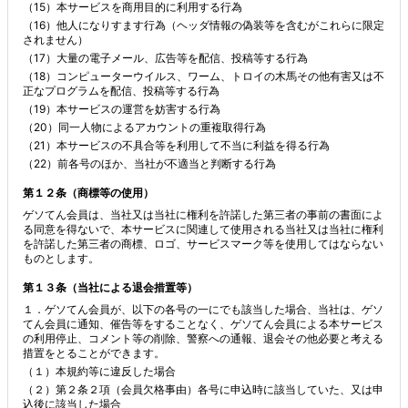
（15）本サービスを商用目的に利用する行為
（16）他人になりすます行為（ヘッダ情報の偽装等を含むがこれらに限定
されません）
（17）大量の電子メール、広告等を配信、投稿等する行為
（18）コンピューターウイルス、ワーム、トロイの木馬その他有害又は不
正なプログラムを配信、投稿等する行為
（19）本サービスの運営を妨害する行為
（20）同一人物によるアカウントの重複取得行為
（21）本サービスの不具合等を利用して不当に利益を得る行為
（22）前各号のほか、当社が不適当と判断する行為
第１２条（商標等の使用）
ゲソてん会員は、当社又は当社に権利を許諾した第三者の事前の書面によ
る同意を得ないで、本サービスに関連して使用される当社又は当社に権利
を許諾した第三者の商標、ロゴ、サービスマーク等を使用してはならない
ものとします。
第１３条（当社による退会措置等）
１．ゲソてん会員が、以下の各号の一にでも該当した場合、当社は、ゲソ
てん会員に通知、催告等をすることなく、ゲソてん会員による本サービス
の利用停止、コメント等の削除、警察への通報、退会その他必要と考える
措置をとることができます。
（１）本規約等に違反した場合
（２）第２条２項（会員欠格事由）各号に申込時に該当していた、又は申
込後に該当した場合