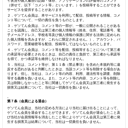
イ状況や購入履歴の記録・保存、アプリケーションの評価等のコメント
（併せて、以下「コメント等」といいます。）を投稿等することができる
サービスを提供することがあります。
２．ゲソてん会員は、本サービスを利用して配信、投稿等する情報、コメ
ント等について、一切の責任を負うものとします。
３．ゲソてん会員は、コメント等の一部が、一般に公開されることがある
ことを認識し、自己又は第三者の個人情報等（姓名、住所、電話番号、電
子メールアドレス、学校名等及び個人情報の保護に関する法律に定められ
た個人情報を含みますが、これらに限定されません。）、アカウント、パ
スワード、営業秘密等を配信、投稿等してはならないものとします。
４．ゲソてん会員は、コメント等を配信、投稿等することについて第三者
の承諾等が必要とされるときは、自己の責任と負担で、第三者から承諾等
を得て、かつ承諾等を維持しなければなりません。
５．当社は、コメント等が、第１１条（禁止事項）を含めた本規約等に違
反する恐れがあると判断したときは、当該コメント等を削除する場合があ
ります。但し、当社は、コメント等の内容、利用、適法性等を調査、削除
等する義務を負いません。また、コメント等の内容、コメント等を削除し
又は削除しなかったこと等に関連してゲソてん会員又は第三者に発生する
損害又は結果について、当社は一切責任を負いません
。
第７条（会員による退会）
ゲソてん会員は、当社の定める方法により当社に届け出ることによって、
ゲソてん会員を退会することができます。ゲソてん会員が退会したこと及
び当社が会員情報等を消去したこと等によりゲソてん会員又は第三者に発
生する損害又は結果について、当社は一切責任を負いません。