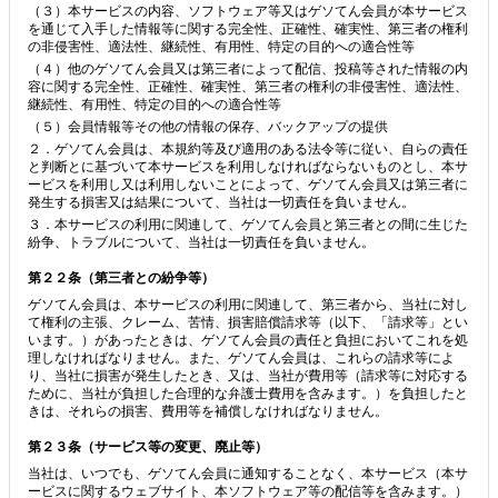
（３）本サービスの内容、ソフトウェア等又はゲソてん会員が本サービス
を通じて入手した情報等に関する完全性、正確性、確実性、第三者の権利
の非侵害性、適法性、継続性、有用性、特定の目的への適合性等
（４）他のゲソてん会員又は第三者によって配信、投稿等された情報の内
容に関する完全性、正確性、確実性、第三者の権利の非侵害性、適法性、
継続性、有用性、特定の目的への適合性等
（５）会員情報等その他の情報の保存、バックアップの提供
２．ゲソてん会員は、本規約等及び適用のある法令等に従い、自らの責任
と判断とに基づいて本サービスを利用しなければならないものとし、本サ
ービスを利用し又は利用しないことによって、ゲソてん会員又は第三者に
発生する損害又は結果について、当社は一切責任を負いません。
３．本サービスの利用に関連して、ゲソてん会員と第三者との間に生じた
紛争、トラブルについて、当社は一切責任を負いません。
第２２条（第三者との紛争等）
ゲソてん会員は、本サービスの利用に関連して、第三者から、当社に対し
て権利の主張、クレーム、苦情、損害賠償請求等（以下、「請求等」とい
います。）があったときは、ゲソてん会員の責任と負担においてこれを処
理しなければなりません。また、ゲソてん会員は、これらの請求等によ
り、当社に損害が発生したとき、又は、当社が費用等（請求等に対応する
ために、当社が負担した合理的な弁護士費用を含みます。）を負担したと
きは、それらの損害、費用等を補償しなければなりません。
第２３条（サービス等の変更、廃止等）
当社は、いつでも、ゲソてん会員に通知することなく、本サービス（本サ
ービスに関するウェブサイト、本ソフトウェア等の配信等を含みます。）