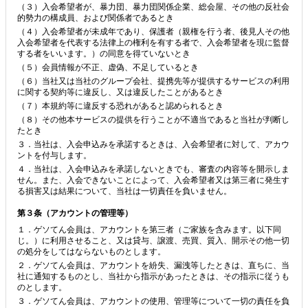
（３）入会希望者が、暴力団、暴力団関係企業、総会屋、その他の反社会
的勢力の構成員、および関係者であるとき
（４）入会希望者が未成年であり、保護者（親権を行う者、後見人その他
入会希望者を代表する法律上の権利を有する者で、入会希望者を現に監督
する者をいいます。）の同意を得ていないとき
（５）会員情報が不正、虚偽、不足しているとき
（６）当社又は当社のグループ会社、提携先等が提供するサービスの利用
に関する契約等に違反し、又は違反したことがあるとき
（７）本規約等に違反する恐れがあると認められるとき
（８）その他本サービスの提供を行うことが不適当であると当社が判断し
たとき
３．当社は、入会申込みを承諾するときは、入会希望者に対して、アカウ
ントを付与します。
４．当社は、入会申込みを承諾しないときでも、審査の内容等を開示しま
せん。また、入会できないことによって、入会希望者又は第三者に発生す
る損害又は結果について、当社は一切責任を負いません。
第３条（アカウントの管理等）
１．ゲソてん会員は、アカウントを第三者（ご家族を含みます。以下同
じ。）に利用させること、又は貸与、譲渡、売買、質入、開示その他一切
の処分をしてはならないものとします。
２．ゲソてん会員は、アカウントを紛失、漏洩等したときは、直ちに、当
社に通知するものとし、当社から指示があったときは、その指示に従うも
のとします。
３．ゲソてん会員は、アカウントの使用、管理等について一切の責任を負