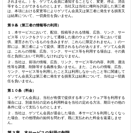
されません。）を、ゲソてん会員に通知することなく、変更、停止、消去
等することができるものとします。当社又は当社に権利を許諾した第三者
は、本項における変更等によりゲソてん会員又は第三者に発生する損害又
は結果について、一切責任を負いません。
第９条（第三者の情報等の利用）
１．本サービスにおいて、配信、投稿等される情報、広告、リンク、サー
ビス等（リンクをクリックして遷移した後のウェブサイト等において提
供、運営されているものを含みますが、これらに限定されません。）の一
部には、第三者によって提供、運営されるものがあります。ゲソてん会員
は、これらの情報、広告、リンク、サービス等を利用する場合は、その責
任と負担において利用しなければなりません。
２．当社は、前項の情報、広告、リンク、サービス等の内容、利用、適法
性等を調査、削除等する義務を負いません。また、これらの情報、広告、
リンク、サービス等を利用したこと又は利用しなかったこと等に関連して
ゲソてん会員又は第三者に発生する損害又は結果について、当社は一切責
任を負いません。
第１０条（料金）
１．ゲソてん会員は、当社が有償で提供する本ソフトウェア等を利用する
場合には、別途当社の定める利用料金を当社の定める方法、期日その他の
条件に従って支払うものとします。
２．当社は、ゲソてん会員が退会した場合、本サービスを利用しなくなっ
た場合、その他理由の如何を問わず、既に支払われた料金を返還しませ
ん。
第３章 本サービスの利用の制限