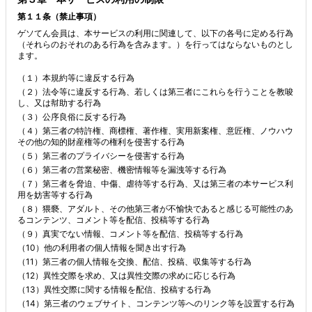
第１１条（禁止事項）
ゲソてん会員は、本サービスの利用に関連して、以下の各号に定める行為
（それらのおそれのある行為を含みます。）を行ってはならないものとし
ます。
（１）本規約等に違反する行為
（２）法令等に違反する行為、若しくは第三者にこれらを行うことを教唆
し、又は幇助する行為
（３）公序良俗に反する行為
（４）第三者の特許権、商標権、著作権、実用新案権、意匠権、ノウハウ
その他の知的財産権等の権利を侵害する行為
（５）第三者のプライバシーを侵害する行為
（６）第三者の営業秘密、機密情報等を漏洩等する行為
（７）第三者を脅迫、中傷、虐待等する行為、又は第三者の本サービス利
用を妨害等する行為
（８）猥褻、アダルト、その他第三者が不愉快であると感じる可能性のあ
るコンテンツ、コメント等を配信、投稿等する行為
（９）真実でない情報、コメント等を配信、投稿等する行為
（10）他の利用者の個人情報を聞き出す行為
（11）第三者の個人情報を交換、配信、投稿、収集等する行為
（12）異性交際を求め、又は異性交際の求めに応じる行為
（13）異性交際に関する情報を配信、投稿する行為
（14）第三者のウェブサイト、コンテンツ等へのリンク等を設置する行為