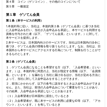
第４章 コイン（ゲソコイン）、その他のコインについて
第５章 一般規定
第１章 ゲソてん会員
第１条（本サービスの利用）
1.本規約等に従い、当社は、本規約第２条（ゲソてん会員）に基づき当社
に入会申込みを行い、当社が入会申込みを承諾し、本サービスを利用する
資格を付与された者（以下、「ゲソてん会員」といいます。）に対して、
本サービスを提供します。
2.本サービスは、日本国内向けのサービスです。当社は日本国内の法令に
基づき、ゲソてん会員の情報を取り扱うものとします。なお、当社は、日
本国外から本サービスにアクセスする行為について、制限を行うことがで
きるものとします。
第２条（ゲソてん会員）
１．ゲソてん会員になることを希望する方（以下、「入会希望者」といい
ます。）は、本規約等に同意の上、当社が指定する情報（以下、「会員情
報」といいます。）を漏れなく当社に届け出るほか、当社が定める方法に
よって、当社に対して入会申込みをすることができます。
２．前項にかかわらず、以下の各号に該当するときは入会申込みができま
せん。また、当社は、前項の入会申込みについて審査を行うことがあり、
その結果、入会申込みを承諾しないことがあります。
（１）入会希望者が日本国外に居住しているとき
（２）入会希望者が、既に本サービスの利用に必要なID等（以下、「アカ
ウント」といいます。）を有しているとき