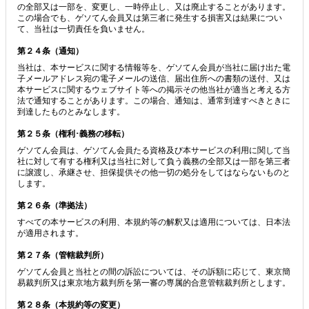
の全部又は一部を、変更し、一時停止し、又は廃止することがあります。
この場合でも、ゲソてん会員又は第三者に発生する損害又は結果につい
て、当社は一切責任を負いません。
第２４条（通知）
当社は、本サービスに関する情報等を、ゲソてん会員が当社に届け出た電
子メールアドレス宛の電子メールの送信、届出住所への書類の送付、又は
本サービスに関するウェブサイト等への掲示その他当社が適当と考える方
法で通知することがあります。この場合、通知は、通常到達すべきときに
到達したものとみなします。
第２５条（権利･義務の移転）
ゲソてん会員は、ゲソてん会員たる資格及び本サービスの利用に関して当
社に対して有する権利又は当社に対して負う義務の全部又は一部を第三者
に譲渡し、承継させ、担保提供その他一切の処分をしてはならないものと
します。
第２６条（準拠法）
すべての本サービスの利用、本規約等の解釈又は適用については、日本法
が適用されます。
第２７条（管轄裁判所）
ゲソてん会員と当社との間の訴訟については、その訴額に応じて、東京簡
易裁判所又は東京地方裁判所を第一審の専属的合意管轄裁判所とします。
第２８条（本規約等の変更）