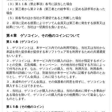
（３）第１１条（禁止事項）各号に該当した場合
（４）第三者から第２２条（第三者との紛争等）に定める請求等があった
場合
（５）前各号のほか当社が不適切であると判断した場合
２．前項に定める措置によりゲソてん会員又は第三者に発生する損害又は
結果について、当社は一切責任を負いません。
第４章 ゲソコイン、その他のコインについて
第１４条（ゲソコイン）
１．ゲソコインとは、本サービス内でのみ利用可能な、当社又は当社から
承認を得た提供者が提供する本ソフトウェア等を利用するための共通通貨
をいいます。
２．ゲソコインは、本サービス内での購入のほか、当社が指定するポイン
トとの交換、広告掲載、キャンペーン、その他当社が指定する方法によっ
て付与されます。なお、ゲソコインの購入、付与、利用方法、利用条件、
範囲等の詳細については、別途当社が本サービス内に記載する内容のとお
りとし、ゲソてん会員は、これに従うものとします。
３．未成年のゲソてん会員は、その保護者の同意を得ずに、ゲソコインを
購入することはできません。
４．当社は、ゲソコインが購入された後は、当社の責めに帰すべき事由が
ある場合を除いて、ゲソコインの購入代金その他費用について返金しない
ものとします。
第１５条（その他のコイン）