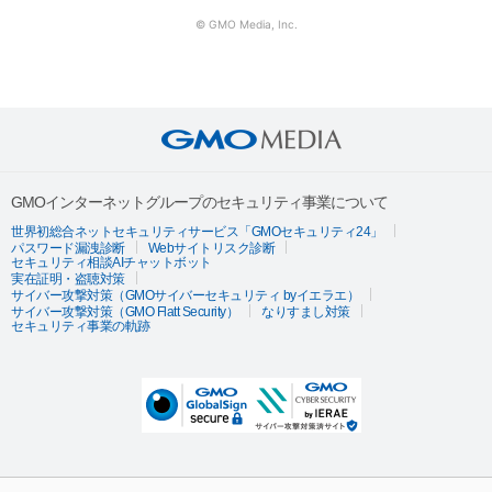
© GMO Media, Inc.
GMOインターネットグループのセキュリティ事業について
世界初総合ネットセキュリティサービス「GMOセキュリティ24」
パスワード漏洩診断
Webサイトリスク診断
セキュリティ相談AIチャットボット
実在証明・盗聴対策
サイバー攻撃対策（GMOサイバーセキュリティ byイエラエ）
サイバー攻撃対策（GMO Flatt Security）
なりすまし対策
セキュリティ事業の軌跡