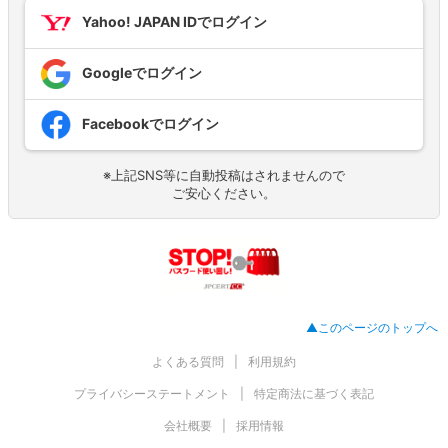
Yahoo! JAPAN IDでログイン
Googleでログイン
Facebookでログイン
※上記SNS等に自動投稿はされませんので
ご安心ください。
▲このページのトップへ
よくある質問
利用規約
プライバシーステートメント
特定商法に基づく表記
会社概要
採用情報