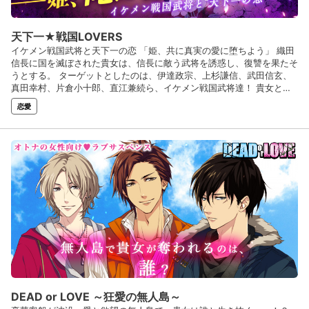
天下一★戦国LOVERS
イケメン戦国武将と天下一の恋 「姫、共に真実の愛に堕ちよう」 織田
信長に国を滅ぼされた貴女は、信長に敵う武将を誘惑し、復讐を果たそ
うとする。 ターゲットとしたのは、伊達政宗、上杉謙信、武田信玄、
真田幸村、片倉小十郎、直江兼続ら、イケメン戦国武将達！ 貴女と武
将が落ちる、真実の恋の行方とは――？
恋愛
DEAD or LOVE ～狂愛の無人島～