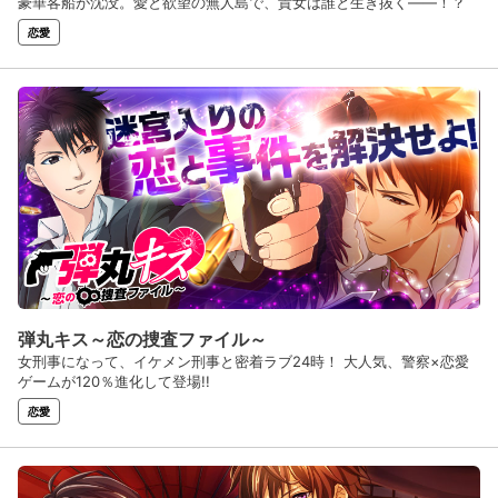
豪華客船が沈没。愛と欲望の無人島で、貴女は誰と生き抜く――！？
恋愛
弾丸キス～恋の捜査ファイル～
女刑事になって、イケメン刑事と密着ラブ24時！ 大人気、警察×恋愛
ゲームが120％進化して登場!!
恋愛