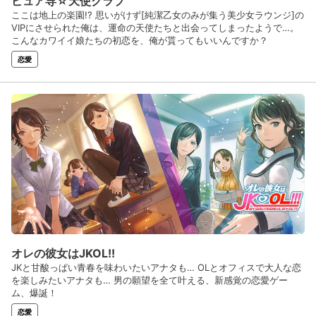
ピュア専☆天使クラブ
ここは地上の楽園!? 思いがけず[純潔乙女のみが集う美少女ラウンジ]の
VIPにさせられた俺は、運命の天使たちと出会ってしまったようで…。
こんなカワイイ娘たちの初恋を、俺が貰ってもいいんですか？
恋愛
オレの彼女はJKOL!!
JKと甘酸っぱい青春を味わいたいアナタも… OLとオフィスで大人な恋
を楽しみたいアナタも… 男の願望を全て叶える、新感覚の恋愛ゲー
ム、爆誕！
恋愛