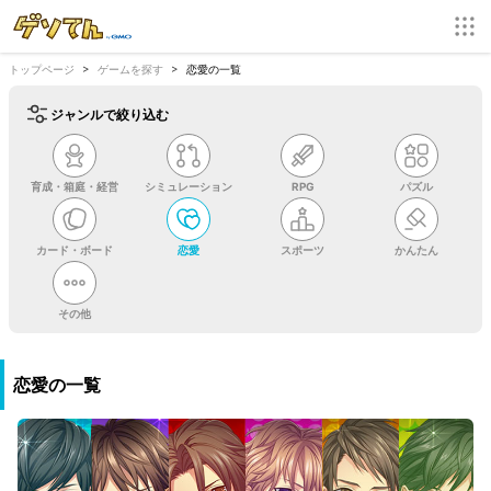
トップページ
ゲームを探す
恋愛の一覧
ジャンルで絞り込む
育成・箱庭・経営
シミュレーション
RPG
パズル
カード・ボード
恋愛
スポーツ
かんたん
その他
恋愛の一覧