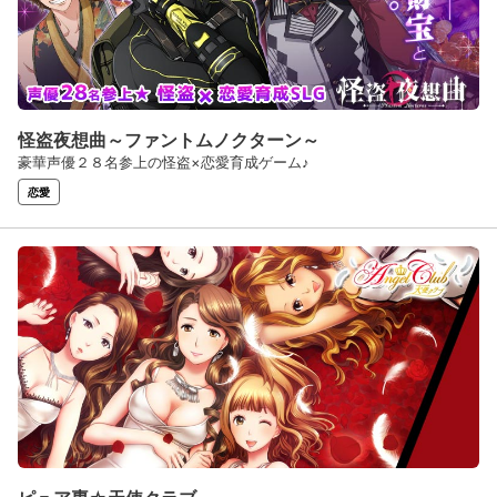
怪盗夜想曲～ファントムノクターン～
豪華声優２８名参上の怪盗×恋愛育成ゲーム♪
恋愛