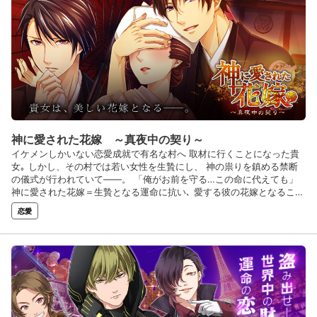
神に愛された花嫁 ～真夜中の契り～
イケメンしかいない恋愛成就で有名な村へ 取材に行くことになった貴
女｡ しかし、その村では若い女性を生贄にし、 神の祟りを鎮める禁断
の儀式が行われていて――。 「俺がお前を守る…この命に代えても」
神に愛された花嫁＝生贄となる運命に抗い､ 愛する彼の花嫁となること
ができるのか…!?
恋愛