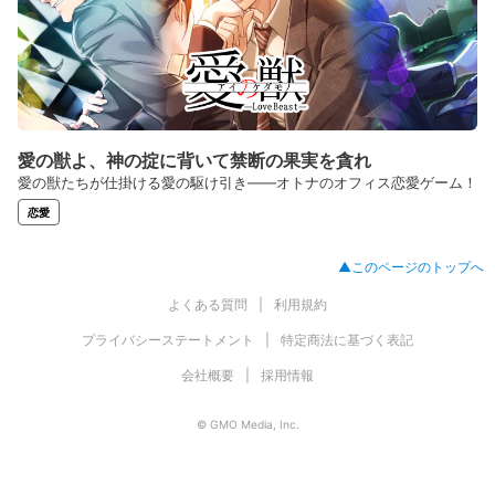
愛の獣よ、神の掟に背いて禁断の果実を貪れ
愛の獣たちが仕掛ける愛の駆け引き――オトナのオフィス恋愛ゲーム！
恋愛
▲このページのトップへ
よくある質問
利用規約
プライバシーステートメント
特定商法に基づく表記
会社概要
採用情報
© GMO Media, Inc.