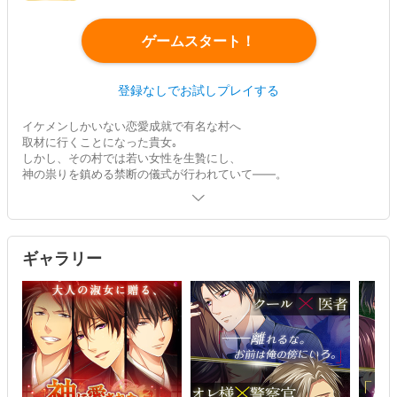
ゲームスタート！
登録なしでお試しプレイする
イケメンしかいない恋愛成就で有名な村へ
取材に行くことになった貴女｡
しかし、その村では若い女性を生贄にし、
神の祟りを鎮める禁断の儀式が行われていて――。
「俺がお前を守る…この命に代えても」
神に愛された花嫁＝生贄となる運命に抗い､
愛する彼の花嫁となることができるのか…!?
ギャラリー