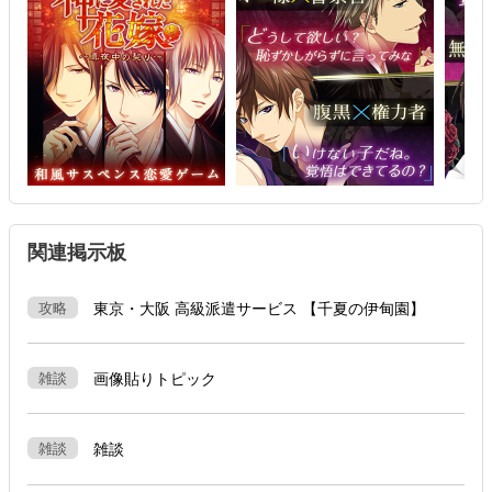
関連掲示板
攻略
東京・大阪 高級派遣サービス 【千夏の伊甸園】
雑談
画像貼りトピック
雑談
雑談