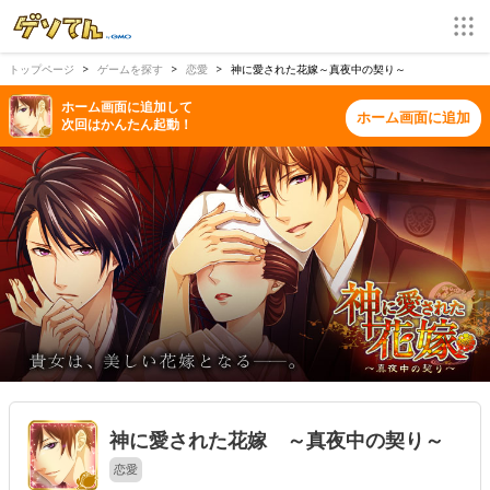
トップページ
ゲームを探す
恋愛
神に愛された花嫁～真夜中の契り～
ホーム画面に追加して
ホーム画面に追加
次回はかんたん起動！
神に愛された花嫁 ～真夜中の契り～
恋愛