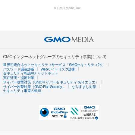
© GMO Media, Inc.
GMOインターネットグループのセキュリティ事業について
世界初総合ネットセキュリティサービス「GMOセキュリティ24」
パスワード漏洩診断
Webサイトリスク診断
セキュリティ相談AIチャットボット
実在証明・盗聴対策
サイバー攻撃対策（GMOサイバーセキュリティ byイエラエ）
サイバー攻撃対策（GMO Flatt Security）
なりすまし対策
セキュリティ事業の軌跡