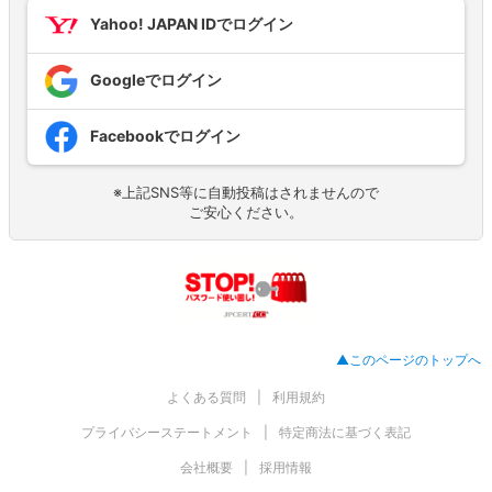
Yahoo! JAPAN IDでログイン
Googleでログイン
Facebookでログイン
※上記SNS等に自動投稿はされませんので
ご安心ください。
▲このページのトップへ
よくある質問
利用規約
プライバシーステートメント
特定商法に基づく表記
会社概要
採用情報