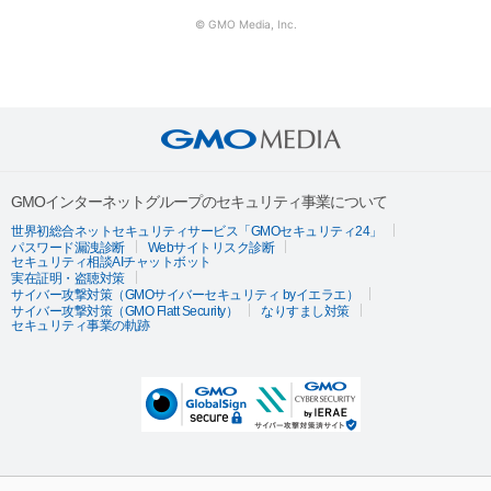
© GMO Media, Inc.
GMOインターネットグループのセキュリティ事業について
世界初総合ネットセキュリティサービス「GMOセキュリティ24」
パスワード漏洩診断
Webサイトリスク診断
セキュリティ相談AIチャットボット
実在証明・盗聴対策
サイバー攻撃対策（GMOサイバーセキュリティ byイエラエ）
サイバー攻撃対策（GMO Flatt Security）
なりすまし対策
セキュリティ事業の軌跡