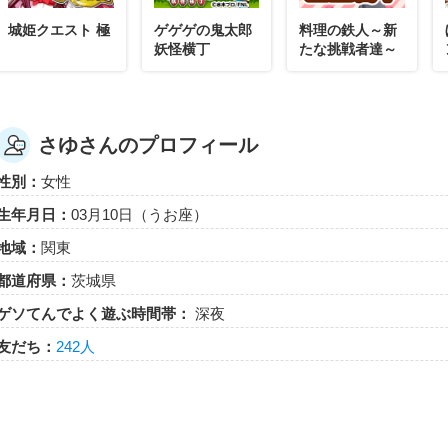
城姫クエスト 極
ゲゲゲの鬼太郎
料理の鉄人～新
妖怪横丁
たな挑戦者達～
さゆさんのプロフィール
性別：
女性
生年月日：
03月10日（うお座）
地域：
関東
都道府県：
茨城県
ゲソてんでよく遊ぶ時間帯：
深夜
友だち：
242人