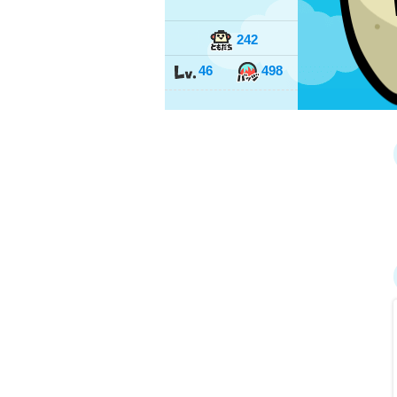
242
46
498