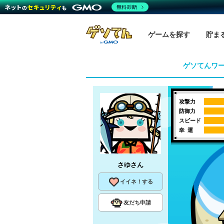
無料診断
ゲームを探す
貯ま
ゲソてんワ
攻撃力
防御力
スピード
幸 運
さゆ
さん
イイネ！する
友だち申請