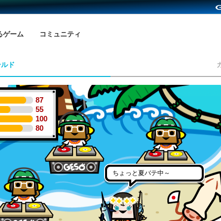
るゲーム
コミュニティ
ールド
87
55
100
80
ちょっと夏バテ中～