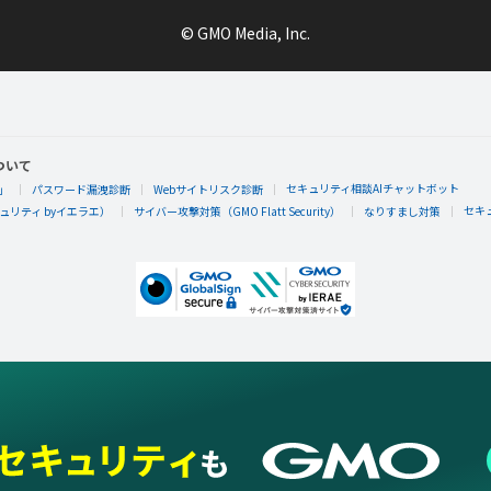
© GMO Media, Inc.
ついて
セキュリティ相談AIチャットボット
」
パスワード漏洩診断
Webサイトリスク診断
セキ
リティ byイエラエ）
サイバー攻撃対策（GMO Flatt Security）
なりすまし対策