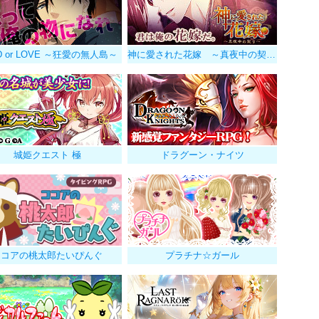
D or LOVE ～狂愛の無人島～
神に愛された花嫁 ～真夜中の契り～
城姫クエスト 極
ドラグーン・ナイツ
ココアの桃太郎たいぴんぐ
プラチナ☆ガール