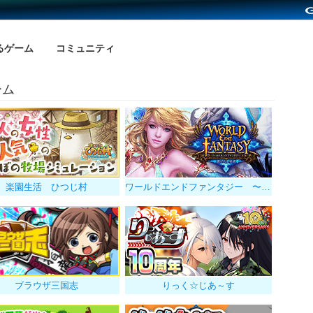
るゲーム
コミュニティ
ーム
楽園生活 ひつじ村
ワールドエンドファンタジー 〜選ばれし勇者
ブラウザ三国志
りっく☆じあ～す