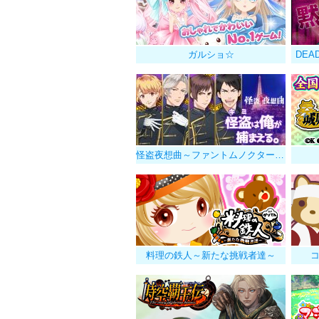
ガルショ☆
DEA
怪盗夜想曲～ファントムノクターン～
料理の鉄人～新たな挑戦者達～