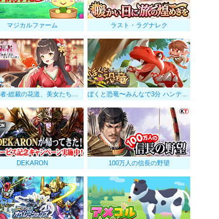
マジカルファーム
ラスト・ラグナレク
億万長者-総裁の花道、美女たちの恋-
ぼくと恐竜〜みんなで3分 ハンティング放置〜
DEKARON
100万人の信長の野望