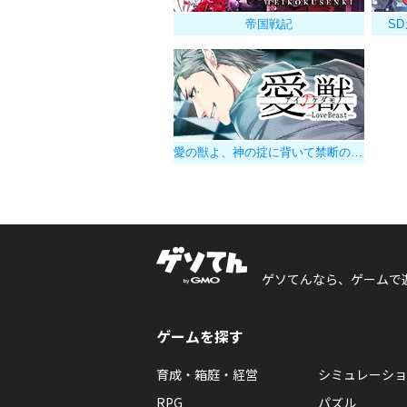
帝国戦記
S
愛の獣よ、神の掟に背いて禁断の果実を貪れ
ゲソてんなら、ゲームで
ゲームを探す
育成・箱庭・経営
シミュレーショ
RPG
パズル