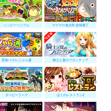
ハッピーベジフル
ゲゲゲの鬼太郎 妖怪横丁
育猫パズル にゃら通
騎士と翼のフロンティア
ダービーリーグ
ぼくのレストラン2