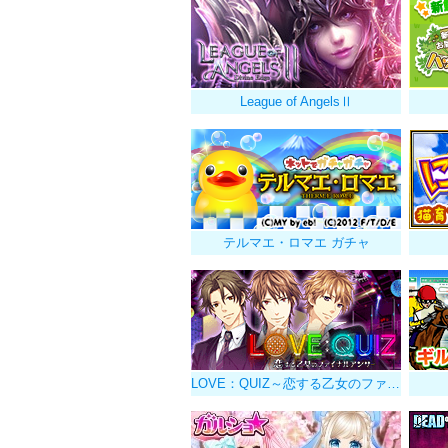
League of AngelsⅡ
テルマエ・ロマエ ガチャ
LOVE：QUIZ～恋する乙女のファイナルアンサー～