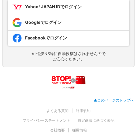
Yahoo! JAPAN IDでログイン
Googleでログイン
Facebookでログイン
※上記SNS等に自動投稿はされませんので
ご安心ください。
▲このページのトップへ
よくある質問
利用規約
プライバシーステートメント
特定商法に基づく表記
会社概要
採用情報