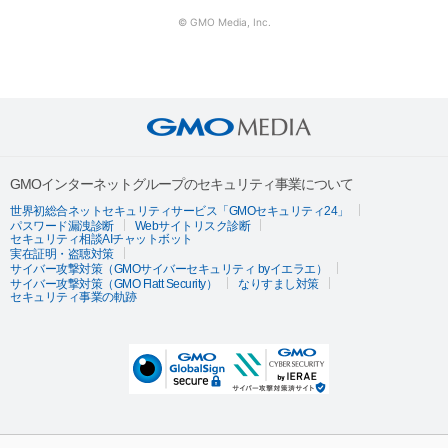
© GMO Media, Inc.
GMOインターネットグループのセキュリティ事業について
世界初総合ネットセキュリティサービス「GMOセキュリティ24」
パスワード漏洩診断
Webサイトリスク診断
セキュリティ相談AIチャットボット
実在証明・盗聴対策
サイバー攻撃対策（GMOサイバーセキュリティ byイエラエ）
サイバー攻撃対策（GMO Flatt Security）
なりすまし対策
セキュリティ事業の軌跡