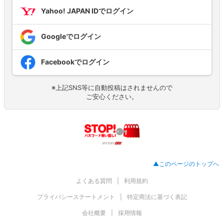
Yahoo! JAPAN IDでログイン
Googleでログイン
Facebookでログイン
※上記SNS等に自動投稿はされませんので
ご安心ください。
▲このページのトップへ
よくある質問
利用規約
プライバシーステートメント
特定商法に基づく表記
会社概要
採用情報