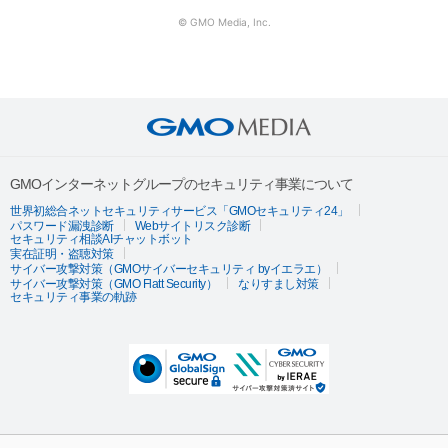
© GMO Media, Inc.
GMOインターネットグループのセキュリティ事業について
世界初総合ネットセキュリティサービス「GMOセキュリティ24」
パスワード漏洩診断
Webサイトリスク診断
セキュリティ相談AIチャットボット
実在証明・盗聴対策
サイバー攻撃対策（GMOサイバーセキュリティ byイエラエ）
サイバー攻撃対策（GMO Flatt Security）
なりすまし対策
セキュリティ事業の軌跡