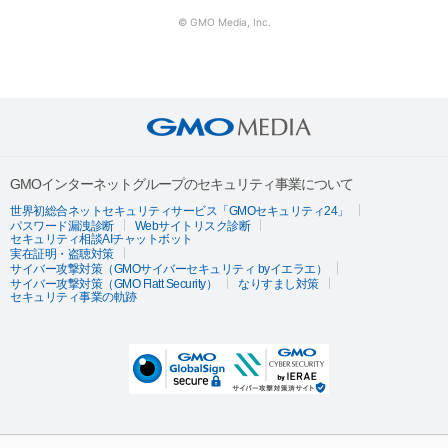
© GMO Media, Inc.
GMOインターネットグループのセキュリティ事業について
世界初総合ネットセキュリティサービス「GMOセキュリティ24」
パスワード漏洩診断
Webサイトリスク診断
セキュリティ相談AIチャットボット
実在証明・盗聴対策
サイバー攻撃対策（GMOサイバーセキュリティ byイエラエ）
サイバー攻撃対策（GMO Flatt Security）
なりすまし対策
セキュリティ事業の軌跡