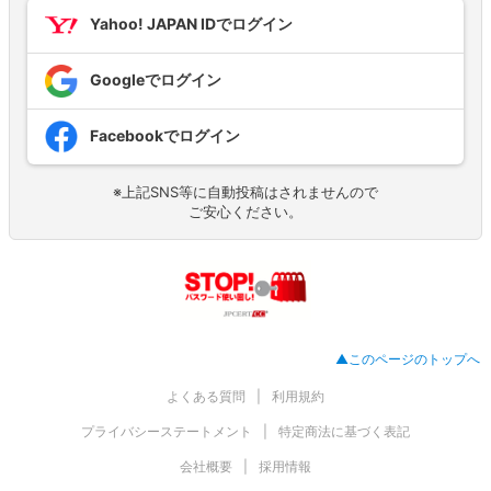
Yahoo! JAPAN IDでログイン
Googleでログイン
Facebookでログイン
※上記SNS等に自動投稿はされませんので
ご安心ください。
▲このページのトップへ
よくある質問
利用規約
プライバシーステートメント
特定商法に基づく表記
会社概要
採用情報