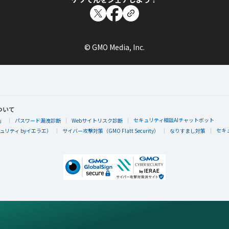
© GMO Media, Inc.
ついて
セキュリティ相談AIチャットボット
」
パスワード漏洩診断
Webサイトリスク診断
セキ
リティ byイエラエ）
サイバー攻撃対策（GMO Flatt Security）
なりすまし対策