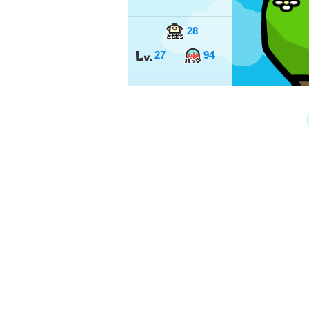
28
27
94