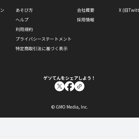
れもんさんが「おでかけステージ中国を１０回
に入れた！
ン
あそび方
会社概要
X (旧Twitt
おでかけステージ中国を10回100％達成したらもらえるエネ
ヘルプ
採用情報
利用規約
プライバシーステートメント
特定商取引法に基づく表示
れもん
れもんさんがレベル27「飛行船」にレベルアッ
飛行船でにげだした！やっぱり空の上は快適！そういえば宇
るひまはなかったのだった。また一歩宇宙に近づいた！
ゲソてんをシェアしよう！
© GMO Media, Inc.
れもん
れもんさんが「おでかけステージチュートーを
ジを手に入れた！
おでかけステージチュートーを10回100％達成したらもら