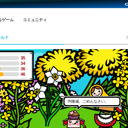
るゲーム
コミュニティ
ールド
35
34
36
46
IN激減。ごめんなさい。