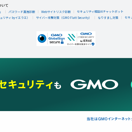
ついて
セキュリティ相談AIチャットボット
」
パスワード漏洩診断
Webサイトリスク診断
セキ
リティ byイエラエ）
サイバー攻撃対策（GMO Flatt Security）
なりすまし対策
れもん
れもんさんが何か隠しバッジを手に入れたらし
隠しバッジ！獲得条件はヒミツ。
れもん
れもんさんが何か隠しバッジを手に入れたらし
隠しバッジ！獲得条件はヒミツ。