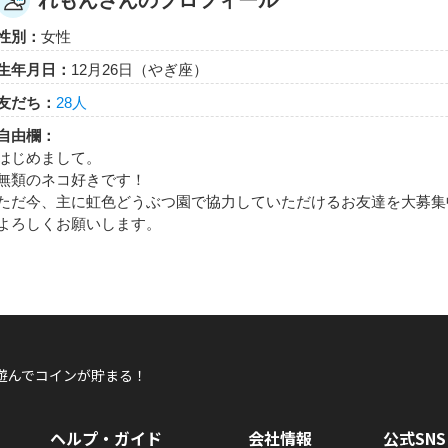
れもんさんのプロフィール
れもん
性別：
女性
れもんさんが「キズナレベル ４０ × １人」バ
キズナLV40以上のともだちを1人作るともらえるエネルギー
生年月日：
12月26日（やぎ座）
友だち：
28人
自由欄：
はじめまして。
無類のネコ好きです！
ただ今、主に虹色どうぶつ園で協力していただけるお友達を大募集
よろしくお願いします。
れもん
れもんさんが「おでかけステージホクオウを達
入れた！
おでかけステージホクオウを100％達成したらもらえるエネ
遊んでコインが貯まる！
れもん
ヘルプ・ガイド
会社情報
公式SNS