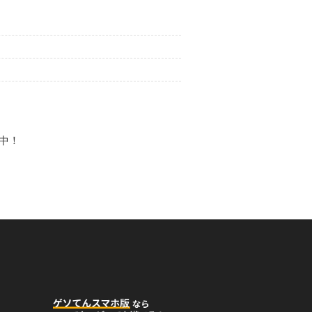
05月19日
コメント
ッジを手に入れた！
バッジ。
中！
02月05日
コメント
成度１００％」バッジを手に
ルギーバッジ。
02月02日
コメント