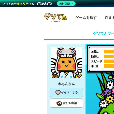
無料診断
ゲームを探す
貯ま
ゲソてんワ
攻撃力
防御力
スピード
幸 運
れもん
さん
イイネ！する
友だち申請