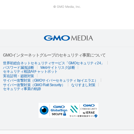
© GMO Media, Inc.
GMOインターネットグループのセキュリティ事業について
世界初総合ネットセキュリティサービス「GMOセキュリティ24」
パスワード漏洩診断
Webサイトリスク診断
セキュリティ相談AIチャットボット
実在証明・盗聴対策
サイバー攻撃対策（GMOサイバーセキュリティ byイエラエ）
サイバー攻撃対策（GMO Flatt Security）
なりすまし対策
セキュリティ事業の軌跡