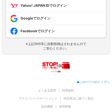
Yahoo! JAPAN IDでログイン
Googleでログイン
Facebookでログイン
※上記SNS等に自動投稿はされませんので
ご安心ください。
▲このページのトップへ
よくある質問
利用規約
プライバシーステートメント
特定商法に基づく表記
会社概要
採用情報