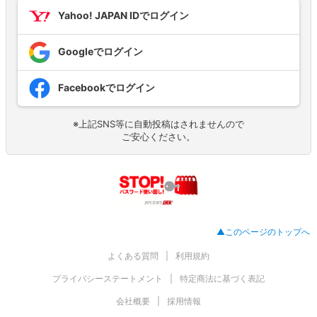
Yahoo! JAPAN IDでログイン
Googleでログイン
Facebookでログイン
※上記SNS等に自動投稿はされませんので
ご安心ください。
▲このページのトップへ
よくある質問
利用規約
プライバシーステートメント
特定商法に基づく表記
会社概要
採用情報