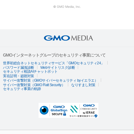
© GMO Media, Inc.
GMOインターネットグループのセキュリティ事業について
世界初総合ネットセキュリティサービス「GMOセキュリティ24」
パスワード漏洩診断
Webサイトリスク診断
セキュリティ相談AIチャットボット
実在証明・盗聴対策
サイバー攻撃対策（GMOサイバーセキュリティ byイエラエ）
サイバー攻撃対策（GMO Flatt Security）
なりすまし対策
セキュリティ事業の軌跡