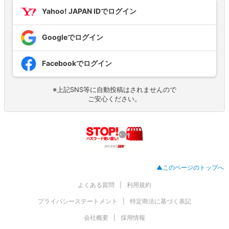
Yahoo! JAPAN IDでログイン
Googleでログイン
Facebookでログイン
※上記SNS等に自動投稿はされませんので
ご安心ください。
▲このページのトップへ
よくある質問
利用規約
プライバシーステートメント
特定商法に基づく表記
会社概要
採用情報