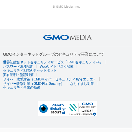
© GMO Media, Inc.
GMOインターネットグループのセキュリティ事業について
世界初総合ネットセキュリティサービス「GMOセキュリティ24」
パスワード漏洩診断
Webサイトリスク診断
セキュリティ相談AIチャットボット
実在証明・盗聴対策
サイバー攻撃対策（GMOサイバーセキュリティ byイエラエ）
サイバー攻撃対策（GMO Flatt Security）
なりすまし対策
セキュリティ事業の軌跡