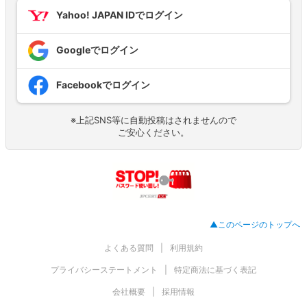
Yahoo! JAPAN IDでログイン
Googleでログイン
Facebookでログイン
※上記SNS等に自動投稿はされませんので
ご安心ください。
▲このページのトップへ
よくある質問
利用規約
プライバシーステートメント
特定商法に基づく表記
会社概要
採用情報