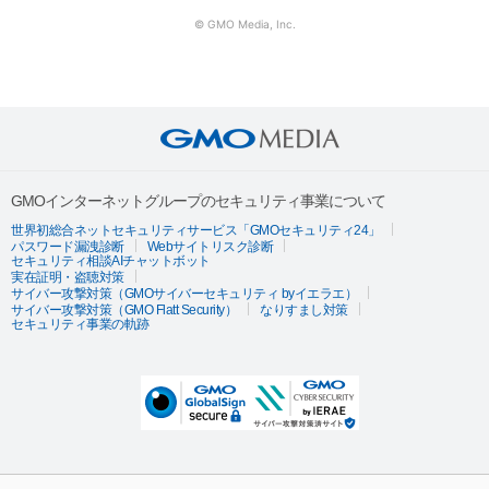
© GMO Media, Inc.
GMOインターネットグループのセキュリティ事業について
世界初総合ネットセキュリティサービス「GMOセキュリティ24」
パスワード漏洩診断
Webサイトリスク診断
セキュリティ相談AIチャットボット
実在証明・盗聴対策
サイバー攻撃対策（GMOサイバーセキュリティ byイエラエ）
サイバー攻撃対策（GMO Flatt Security）
なりすまし対策
セキュリティ事業の軌跡