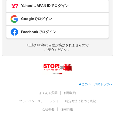
Yahoo! JAPAN IDでログイン
Googleでログイン
Facebookでログイン
※上記SNS等に自動投稿はされませんので
ご安心ください。
▲このページのトップへ
よくある質問
利用規約
プライバシーステートメント
特定商法に基づく表記
会社概要
採用情報