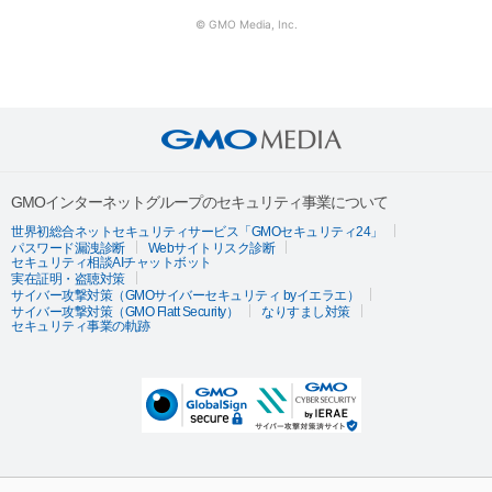
© GMO Media, Inc.
GMOインターネットグループのセキュリティ事業について
世界初総合ネットセキュリティサービス「GMOセキュリティ24」
パスワード漏洩診断
Webサイトリスク診断
セキュリティ相談AIチャットボット
実在証明・盗聴対策
サイバー攻撃対策（GMOサイバーセキュリティ byイエラエ）
サイバー攻撃対策（GMO Flatt Security）
なりすまし対策
セキュリティ事業の軌跡