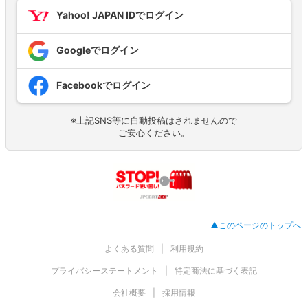
Yahoo! JAPAN IDでログイン
Googleでログイン
Facebookでログイン
※上記SNS等に自動投稿はされませんので
ご安心ください。
▲このページのトップへ
よくある質問
利用規約
プライバシーステートメント
特定商法に基づく表記
会社概要
採用情報