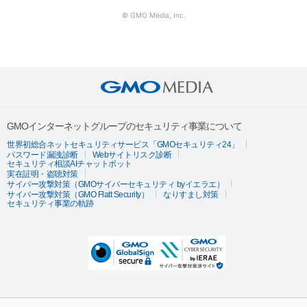
© GMO Media, Inc.
GMOインターネットグループのセキュリティ事業について
世界初総合ネットセキュリティサービス「GMOセキュリティ24」
パスワード漏洩診断
Webサイトリスク診断
セキュリティ相談AIチャットボット
実在証明・盗聴対策
サイバー攻撃対策（GMOサイバーセキュリティ byイエラエ）
サイバー攻撃対策（GMO Flatt Security）
なりすまし対策
セキュリティ事業の軌跡