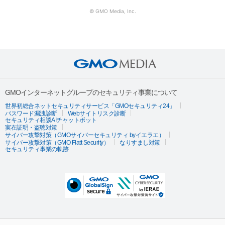
© GMO Media, Inc.
GMOインターネットグループのセキュリティ事業について
世界初総合ネットセキュリティサービス「GMOセキュリティ24」
パスワード漏洩診断
Webサイトリスク診断
セキュリティ相談AIチャットボット
実在証明・盗聴対策
サイバー攻撃対策（GMOサイバーセキュリティ byイエラエ）
サイバー攻撃対策（GMO Flatt Security）
なりすまし対策
セキュリティ事業の軌跡