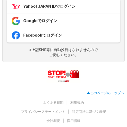
Yahoo! JAPAN IDでログイン
Googleでログイン
Facebookでログイン
※上記SNS等に自動投稿はされませんので
ご安心ください。
▲このページのトップへ
よくある質問
利用規約
プライバシーステートメント
特定商法に基づく表記
会社概要
採用情報