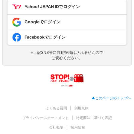
Yahoo! JAPAN IDでログイン
Googleでログイン
Facebookでログイン
※上記SNS等に自動投稿はされませんので
ご安心ください。
▲このページのトップへ
よくある質問
利用規約
プライバシーステートメント
特定商法に基づく表記
会社概要
採用情報