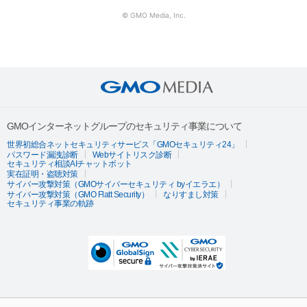
© GMO Media, Inc.
GMOインターネットグループのセキュリティ事業について
世界初総合ネットセキュリティサービス「GMOセキュリティ24」
パスワード漏洩診断
Webサイトリスク診断
セキュリティ相談AIチャットボット
実在証明・盗聴対策
サイバー攻撃対策（GMOサイバーセキュリティ byイエラエ）
サイバー攻撃対策（GMO Flatt Security）
なりすまし対策
セキュリティ事業の軌跡