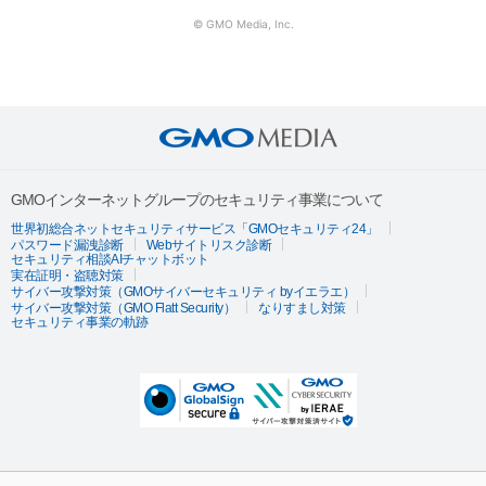
© GMO Media, Inc.
GMOインターネットグループのセキュリティ事業について
世界初総合ネットセキュリティサービス「GMOセキュリティ24」
パスワード漏洩診断
Webサイトリスク診断
セキュリティ相談AIチャットボット
実在証明・盗聴対策
サイバー攻撃対策（GMOサイバーセキュリティ byイエラエ）
サイバー攻撃対策（GMO Flatt Security）
なりすまし対策
セキュリティ事業の軌跡