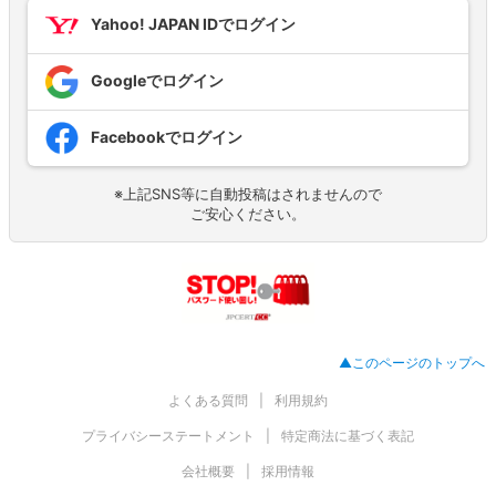
Yahoo! JAPAN IDでログイン
Googleでログイン
Facebookでログイン
※上記SNS等に自動投稿はされませんので
ご安心ください。
▲このページのトップへ
よくある質問
利用規約
プライバシーステートメント
特定商法に基づく表記
会社概要
採用情報