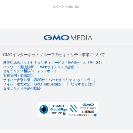
© GMO Media, Inc.
GMOインターネットグループのセキュリティ事業について
世界初総合ネットセキュリティサービス「GMOセキュリティ24」
パスワード漏洩診断
Webサイトリスク診断
セキュリティ相談AIチャットボット
実在証明・盗聴対策
サイバー攻撃対策（GMOサイバーセキュリティ byイエラエ）
サイバー攻撃対策（GMO Flatt Security）
なりすまし対策
セキュリティ事業の軌跡