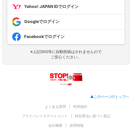
Yahoo! JAPAN IDでログイン
Googleでログイン
Facebookでログイン
※上記SNS等に自動投稿はされませんので
ご安心ください。
▲このページのトップへ
よくある質問
利用規約
プライバシーステートメント
特定商法に基づく表記
会社概要
採用情報