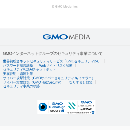
© GMO Media, Inc.
GMOインターネットグループのセキュリティ事業について
世界初総合ネットセキュリティサービス「GMOセキュリティ24」
パスワード漏洩診断
Webサイトリスク診断
セキュリティ相談AIチャットボット
実在証明・盗聴対策
サイバー攻撃対策（GMOサイバーセキュリティ byイエラエ）
サイバー攻撃対策（GMO Flatt Security）
なりすまし対策
セキュリティ事業の軌跡