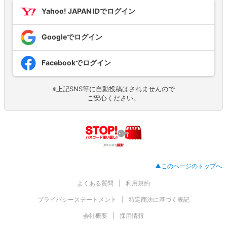
Yahoo! JAPAN IDでログイン
Googleでログイン
Facebookでログイン
※上記SNS等に自動投稿はされませんので
ご安心ください。
▲このページのトップへ
よくある質問
利用規約
プライバシーステートメント
特定商法に基づく表記
会社概要
採用情報