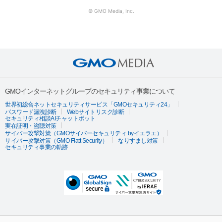
© GMO Media, Inc.
GMOインターネットグループのセキュリティ事業について
世界初総合ネットセキュリティサービス「GMOセキュリティ24」
パスワード漏洩診断
Webサイトリスク診断
セキュリティ相談AIチャットボット
実在証明・盗聴対策
サイバー攻撃対策（GMOサイバーセキュリティ byイエラエ）
サイバー攻撃対策（GMO Flatt Security）
なりすまし対策
セキュリティ事業の軌跡