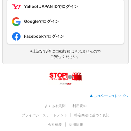
Yahoo! JAPAN IDでログイン
Googleでログイン
Facebookでログイン
※上記SNS等に自動投稿はされませんので
ご安心ください。
▲このページのトップへ
よくある質問
利用規約
プライバシーステートメント
特定商法に基づく表記
会社概要
採用情報