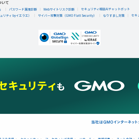
ついて
セキュリティ相談AIチャットボット
」
パスワード漏洩診断
Webサイトリスク診断
セキ
リティ byイエラエ）
サイバー攻撃対策（GMO Flatt Security）
なりすまし対策
ネスを支援
セキュリティ
マーケティング支援
リサーチ
情報収集
ネット金融