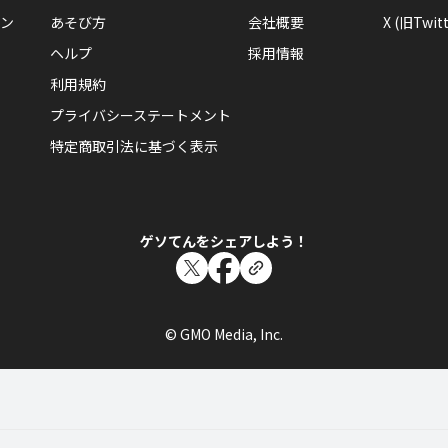
ン
あそび方
会社概要
X (旧Twitt
ヘルプ
採用情報
利用規約
プライバシーステートメント
特定商取引法に基づく表示
ゲソてんをシェアしよう！
© GMO Media, Inc.