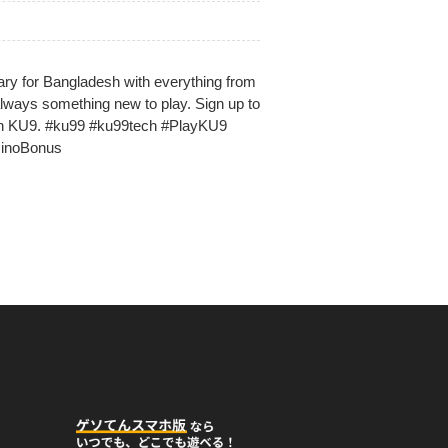
rary for Bangladesh with everything from
s always something new to play. Sign up to
with KU9. #ku99 #ku99tech #PlayKU9
sinoBonus