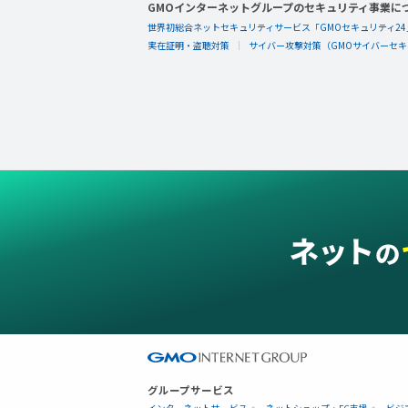
GMOインターネットグループのセキュリティ事業に
世界初総合ネットセキュリティサービス「GMOセキュリティ24
実在証明・盗聴対策
サイバー攻撃対策（GMOサイバーセキュ
グループサービス
インターネットサービス
ネットショップ・EC支援
ビジ