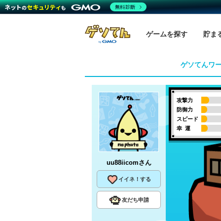
無料診断
ゲームを探す
貯ま
ゲソてんワ
攻撃力
防御力
スピード
幸 運
uu88iicom
さん
イイネ！する
友だち申請