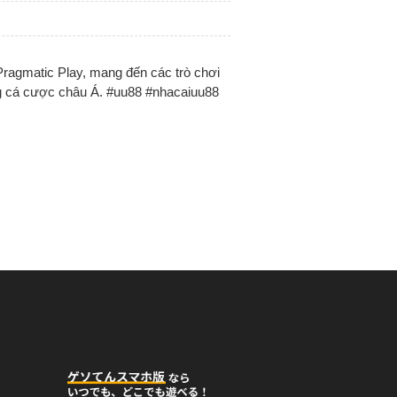
Pragmatic Play, mang đến các trò chơi
ờng cá cược châu Á. #uu88 #nhacaiuu88