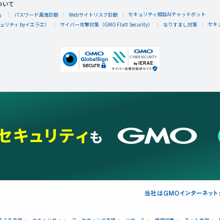
ついて
セキュリティ相談AIチャットボット
」
パスワード漏洩診断
Webサイトリスク診断
セキ
リティ byイエラエ）
サイバー攻撃対策（GMO Flatt Security）
なりすまし対策
ネスを支援
セキュリティ
マーケティング支援
リサーチ
情報収集
ネット金融