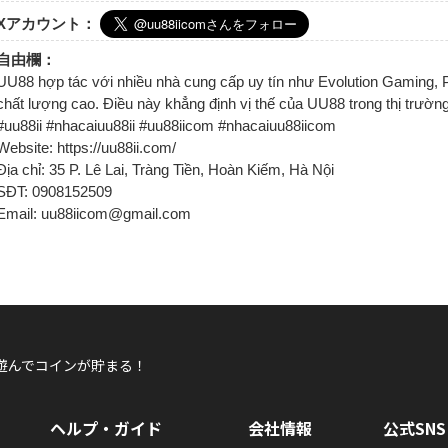
Xアカウント：
自由欄：
UU88 hợp tác với nhiều nhà cung cấp uy tín như Evolution Gaming, 
chất lượng cao. Điều này khẳng định vị thế của UU88 trong thị trư
#uu88ii #nhacaiuu88ii #uu88iicom #nhacaiuu88iicom
Website: https://uu88ii.com/
Địa chỉ: 35 P. Lê Lai, Tràng Tiền, Hoàn Kiếm, Hà Nội
SĐT: 0908152509
Email: uu88iicom@gmail.com
遊んでコインが貯まる！
ヘルプ・ガイド
会社情報
公式SNS