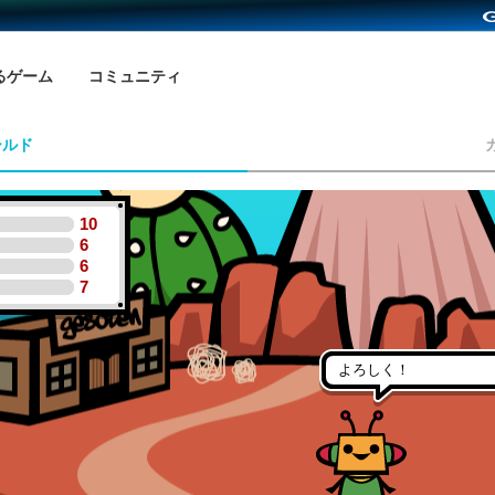
るゲーム
コミュニティ
ールド
10
6
6
7
よろしく！