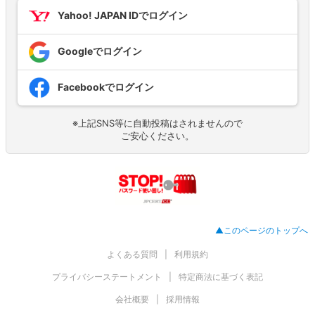
Yahoo! JAPAN IDでログイン
Googleでログイン
Facebookでログイン
※上記SNS等に自動投稿はされませんので
ご安心ください。
▲このページのトップへ
よくある質問
利用規約
プライバシーステートメント
特定商法に基づく表記
会社概要
採用情報