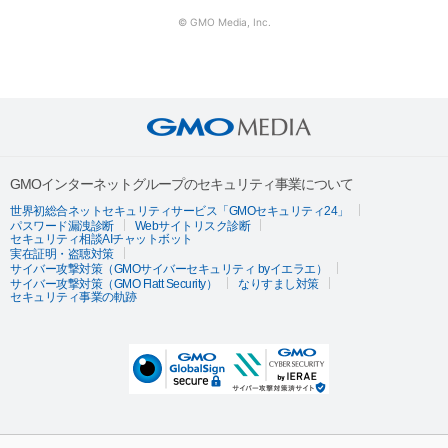
© GMO Media, Inc.
GMOインターネットグループのセキュリティ事業について
世界初総合ネットセキュリティサービス「GMOセキュリティ24」
パスワード漏洩診断
Webサイトリスク診断
セキュリティ相談AIチャットボット
実在証明・盗聴対策
サイバー攻撃対策（GMOサイバーセキュリティ byイエラエ）
サイバー攻撃対策（GMO Flatt Security）
なりすまし対策
セキュリティ事業の軌跡