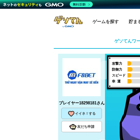
無料診断
ゲームを探す
貯ま
ゲソてんワ
攻撃力
防御力
スピード
幸 運
プレイヤー18298181
さん
イイネ！する
友だち申請