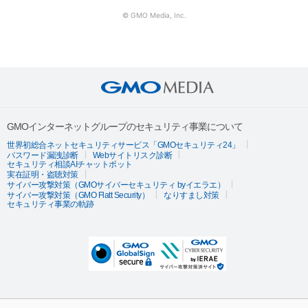
© GMO Media, Inc.
GMOインターネットグループのセキュリティ事業について
世界初総合ネットセキュリティサービス「GMOセキュリティ24」
パスワード漏洩診断
Webサイトリスク診断
セキュリティ相談AIチャットボット
実在証明・盗聴対策
サイバー攻撃対策（GMOサイバーセキュリティ byイエラエ）
サイバー攻撃対策（GMO Flatt Security）
なりすまし対策
セキュリティ事業の軌跡