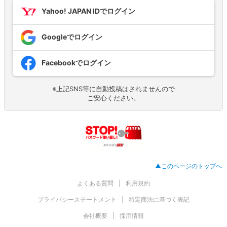
Yahoo! JAPAN IDでログイン
Googleでログイン
Facebookでログイン
※上記SNS等に自動投稿はされませんので
ご安心ください。
▲このページのトップへ
よくある質問
利用規約
プライバシーステートメント
特定商法に基づく表記
会社概要
採用情報