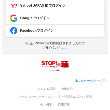
Yahoo! JAPAN IDでログイン
Googleでログイン
Facebookでログイン
※上記SNS等に自動投稿はされませんので
ご安心ください。
▲このページのトップへ
よくある質問
利用規約
プライバシーステートメント
特定商法に基づく表記
会社概要
採用情報