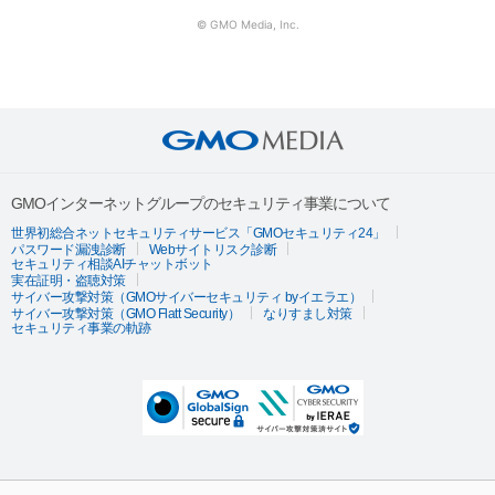
© GMO Media, Inc.
GMOインターネットグループのセキュリティ事業について
世界初総合ネットセキュリティサービス「GMOセキュリティ24」
パスワード漏洩診断
Webサイトリスク診断
セキュリティ相談AIチャットボット
実在証明・盗聴対策
サイバー攻撃対策（GMOサイバーセキュリティ byイエラエ）
サイバー攻撃対策（GMO Flatt Security）
なりすまし対策
セキュリティ事業の軌跡