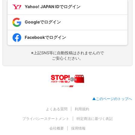
Yahoo! JAPAN IDでログイン
Googleでログイン
Facebookでログイン
※上記SNS等に自動投稿はされませんので
ご安心ください。
▲このページのトップへ
よくある質問
利用規約
プライバシーステートメント
特定商法に基づく表記
会社概要
採用情報