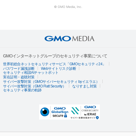
© GMO Media, Inc.
GMOインターネットグループのセキュリティ事業について
世界初総合ネットセキュリティサービス「GMOセキュリティ24」
パスワード漏洩診断
Webサイトリスク診断
セキュリティ相談AIチャットボット
実在証明・盗聴対策
サイバー攻撃対策（GMOサイバーセキュリティ byイエラエ）
サイバー攻撃対策（GMO Flatt Security）
なりすまし対策
セキュリティ事業の軌跡