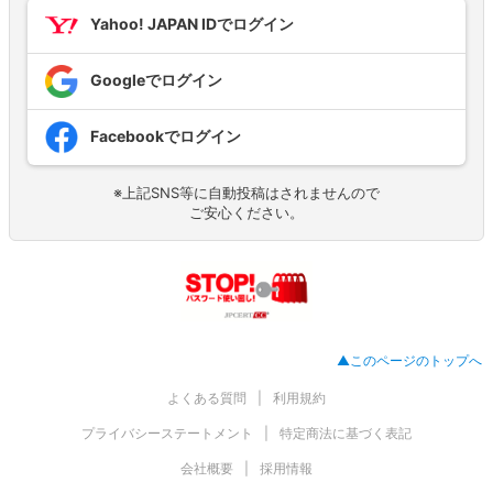
Yahoo! JAPAN IDでログイン
Googleでログイン
Facebookでログイン
※上記SNS等に自動投稿はされませんので
ご安心ください。
▲このページのトップへ
よくある質問
利用規約
プライバシーステートメント
特定商法に基づく表記
会社概要
採用情報