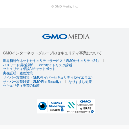
© GMO Media, Inc.
GMOインターネットグループのセキュリティ事業について
世界初総合ネットセキュリティサービス「GMOセキュリティ24」
パスワード漏洩診断
Webサイトリスク診断
セキュリティ相談AIチャットボット
実在証明・盗聴対策
サイバー攻撃対策（GMOサイバーセキュリティ byイエラエ）
サイバー攻撃対策（GMO Flatt Security）
なりすまし対策
セキュリティ事業の軌跡