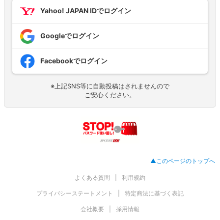
Yahoo! JAPAN IDでログイン
Googleでログイン
Facebookでログイン
※上記SNS等に自動投稿はされませんので
ご安心ください。
▲このページのトップへ
よくある質問
利用規約
プライバシーステートメント
特定商法に基づく表記
会社概要
採用情報