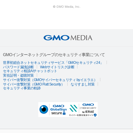
© GMO Media, Inc.
GMOインターネットグループのセキュリティ事業について
世界初総合ネットセキュリティサービス「GMOセキュリティ24」
パスワード漏洩診断
Webサイトリスク診断
セキュリティ相談AIチャットボット
実在証明・盗聴対策
サイバー攻撃対策（GMOサイバーセキュリティ byイエラエ）
サイバー攻撃対策（GMO Flatt Security）
なりすまし対策
セキュリティ事業の軌跡