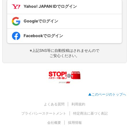
Yahoo! JAPAN IDでログイン
Googleでログイン
Facebookでログイン
※上記SNS等に自動投稿はされませんので
ご安心ください。
▲このページのトップへ
よくある質問
利用規約
プライバシーステートメント
特定商法に基づく表記
会社概要
採用情報