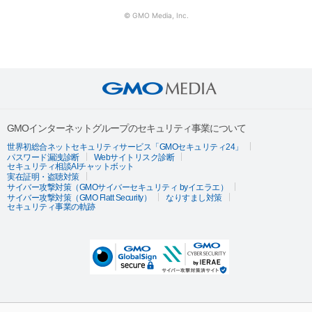
© GMO Media, Inc.
GMOインターネットグループのセキュリティ事業について
世界初総合ネットセキュリティサービス「GMOセキュリティ24」
パスワード漏洩診断
Webサイトリスク診断
セキュリティ相談AIチャットボット
実在証明・盗聴対策
サイバー攻撃対策（GMOサイバーセキュリティ byイエラエ）
サイバー攻撃対策（GMO Flatt Security）
なりすまし対策
セキュリティ事業の軌跡