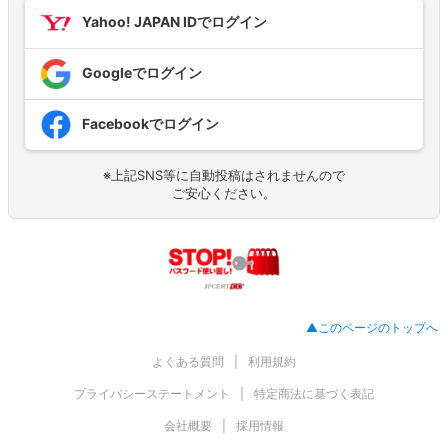
Yahoo! JAPAN IDでログイン
Googleでログイン
Facebookでログイン
※上記SNS等に自動投稿はされませんので
ご安心ください。
▲このページのトップへ
よくある質問
利用規約
プライバシーステートメント
特定商法に基づく表記
会社概要
採用情報