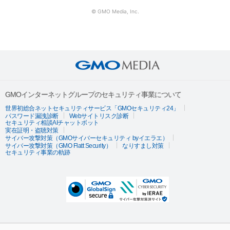
© GMO Media, Inc.
GMOインターネットグループのセキュリティ事業について
世界初総合ネットセキュリティサービス「GMOセキュリティ24」
パスワード漏洩診断
Webサイトリスク診断
セキュリティ相談AIチャットボット
実在証明・盗聴対策
サイバー攻撃対策（GMOサイバーセキュリティ byイエラエ）
サイバー攻撃対策（GMO Flatt Security）
なりすまし対策
セキュリティ事業の軌跡