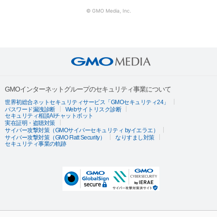
© GMO Media, Inc.
GMOインターネットグループのセキュリティ事業について
世界初総合ネットセキュリティサービス「GMOセキュリティ24」
パスワード漏洩診断
Webサイトリスク診断
セキュリティ相談AIチャットボット
実在証明・盗聴対策
サイバー攻撃対策（GMOサイバーセキュリティ byイエラエ）
サイバー攻撃対策（GMO Flatt Security）
なりすまし対策
セキュリティ事業の軌跡