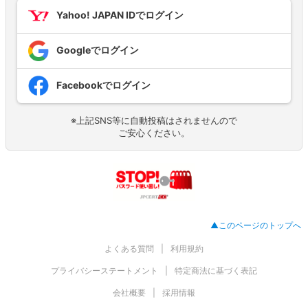
Yahoo! JAPAN IDでログイン
Googleでログイン
Facebookでログイン
※上記SNS等に自動投稿はされませんので
ご安心ください。
▲このページのトップへ
よくある質問
利用規約
プライバシーステートメント
特定商法に基づく表記
会社概要
採用情報