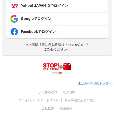
Yahoo! JAPAN IDでログイン
Googleでログイン
Facebookでログイン
※上記SNS等に自動投稿はされませんので
ご安心ください。
▲このページのトップへ
よくある質問
利用規約
プライバシーステートメント
特定商法に基づく表記
会社概要
採用情報