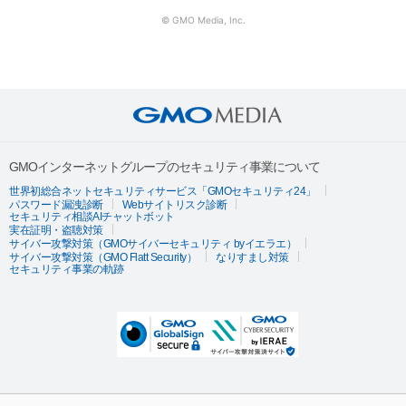
© GMO Media, Inc.
GMOインターネットグループのセキュリティ事業について
世界初総合ネットセキュリティサービス「GMOセキュリティ24」
パスワード漏洩診断
Webサイトリスク診断
セキュリティ相談AIチャットボット
実在証明・盗聴対策
サイバー攻撃対策（GMOサイバーセキュリティ byイエラエ）
サイバー攻撃対策（GMO Flatt Security）
なりすまし対策
セキュリティ事業の軌跡