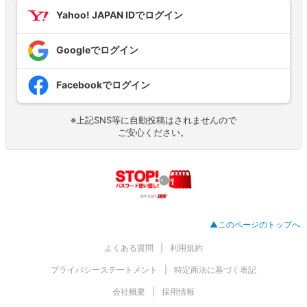
Yahoo! JAPAN IDでログイン
Googleでログイン
Facebookでログイン
※上記SNS等に自動投稿はされませんので
ご安心ください。
▲このページのトップへ
よくある質問
利用規約
プライバシーステートメント
特定商法に基づく表記
会社概要
採用情報