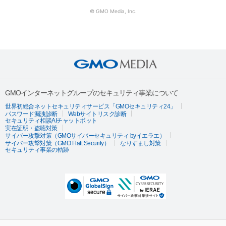
© GMO Media, Inc.
GMOインターネットグループのセキュリティ事業について
世界初総合ネットセキュリティサービス「GMOセキュリティ24」
パスワード漏洩診断
Webサイトリスク診断
セキュリティ相談AIチャットボット
実在証明・盗聴対策
サイバー攻撃対策（GMOサイバーセキュリティ byイエラエ）
サイバー攻撃対策（GMO Flatt Security）
なりすまし対策
セキュリティ事業の軌跡