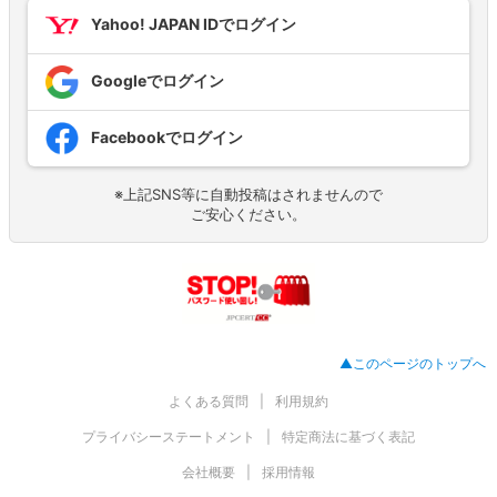
Yahoo! JAPAN IDでログイン
Googleでログイン
Facebookでログイン
※上記SNS等に自動投稿はされませんので
ご安心ください。
▲このページのトップへ
よくある質問
利用規約
プライバシーステートメント
特定商法に基づく表記
会社概要
採用情報