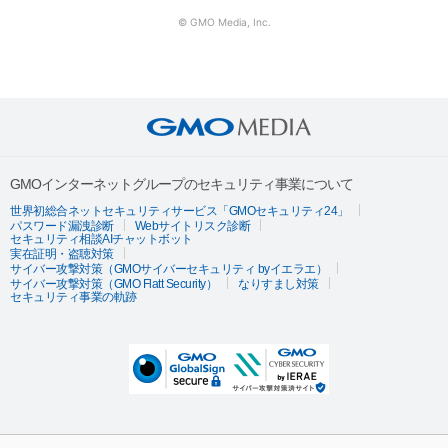
© GMO Media, Inc.
GMOインターネットグループのセキュリティ事業について
世界初総合ネットセキュリティサービス「GMOセキュリティ24」
パスワード漏洩診断
Webサイトリスク診断
セキュリティ相談AIチャットボット
実在証明・盗聴対策
サイバー攻撃対策（GMOサイバーセキュリティ byイエラエ）
サイバー攻撃対策（GMO Flatt Security）
なりすまし対策
セキュリティ事業の軌跡