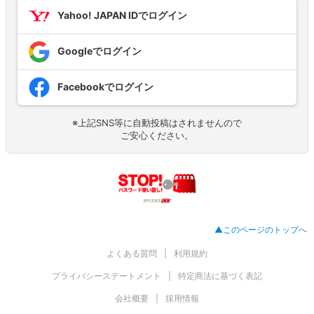
Yahoo! JAPAN IDでログイン
Googleでログイン
Facebookでログイン
※上記SNS等に自動投稿はされませんので
ご安心ください。
▲このページのトップへ
よくある質問
利用規約
プライバシーステートメント
特定商法に基づく表記
会社概要
採用情報