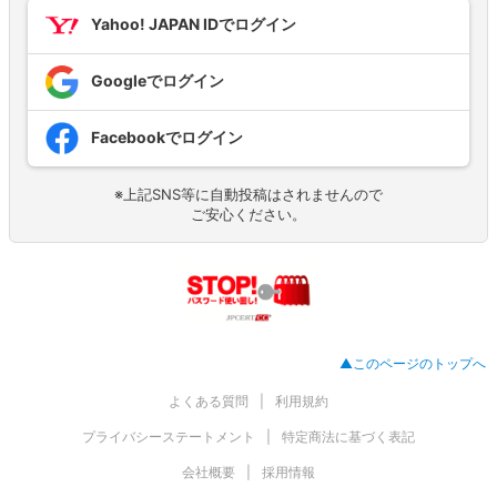
Yahoo! JAPAN IDでログイン
Googleでログイン
Facebookでログイン
※上記SNS等に自動投稿はされませんので
ご安心ください。
▲このページのトップへ
よくある質問
利用規約
プライバシーステートメント
特定商法に基づく表記
会社概要
採用情報