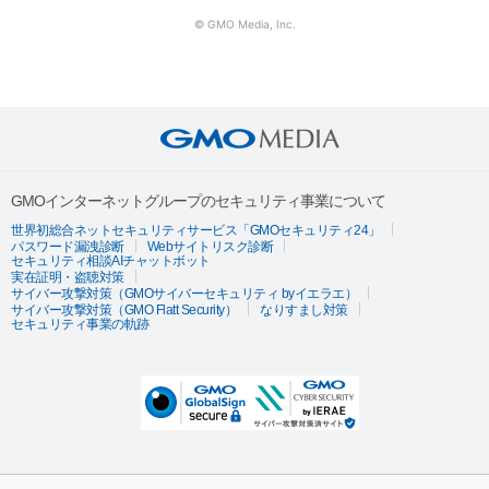
© GMO Media, Inc.
GMOインターネットグループのセキュリティ事業について
世界初総合ネットセキュリティサービス「GMOセキュリティ24」
パスワード漏洩診断
Webサイトリスク診断
セキュリティ相談AIチャットボット
実在証明・盗聴対策
サイバー攻撃対策（GMOサイバーセキュリティ byイエラエ）
サイバー攻撃対策（GMO Flatt Security）
なりすまし対策
セキュリティ事業の軌跡