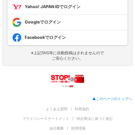
Yahoo! JAPAN IDでログイン
Googleでログイン
Facebookでログイン
※上記SNS等に自動投稿はされませんので
ご安心ください。
▲このページのトップへ
よくある質問
利用規約
プライバシーステートメント
特定商法に基づく表記
会社概要
採用情報