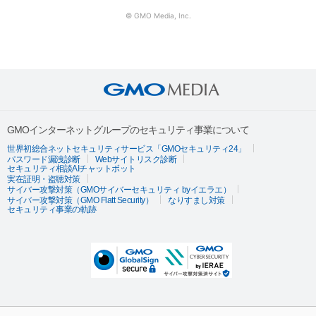
© GMO Media, Inc.
GMOインターネットグループのセキュリティ事業について
世界初総合ネットセキュリティサービス「GMOセキュリティ24」
パスワード漏洩診断
Webサイトリスク診断
セキュリティ相談AIチャットボット
実在証明・盗聴対策
サイバー攻撃対策（GMOサイバーセキュリティ byイエラエ）
サイバー攻撃対策（GMO Flatt Security）
なりすまし対策
セキュリティ事業の軌跡