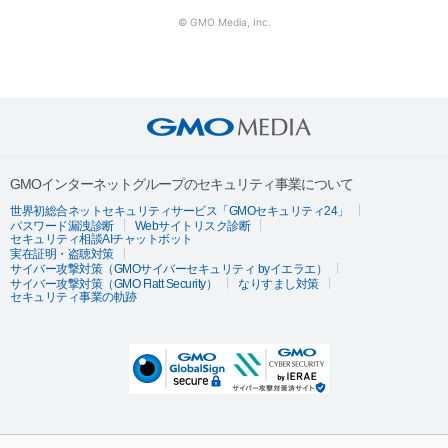
© GMO Media, Inc.
GMOインターネットグループのセキュリティ事業について
世界初総合ネットセキュリティサービス「GMOセキュリティ24」
パスワード漏洩診断
Webサイトリスク診断
セキュリティ相談AIチャットボット
実在証明・盗聴対策
サイバー攻撃対策（GMOサイバーセキュリティ byイエラエ）
サイバー攻撃対策（GMO Flatt Security）
なりすまし対策
セキュリティ事業の軌跡