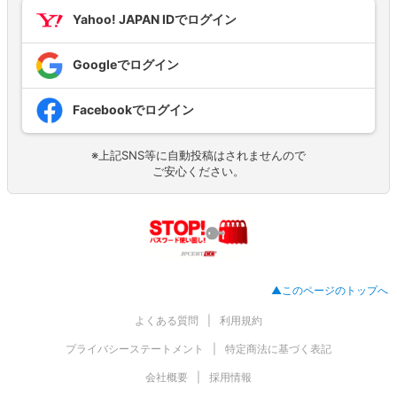
Yahoo! JAPAN IDでログイン
Googleでログイン
Facebookでログイン
※上記SNS等に自動投稿はされませんので
ご安心ください。
▲このページのトップへ
よくある質問
利用規約
プライバシーステートメント
特定商法に基づく表記
会社概要
採用情報