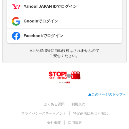
Yahoo! JAPAN IDでログイン
Googleでログイン
Facebookでログイン
※上記SNS等に自動投稿はされませんので
ご安心ください。
▲このページのトップへ
よくある質問
利用規約
プライバシーステートメント
特定商法に基づく表記
会社概要
採用情報