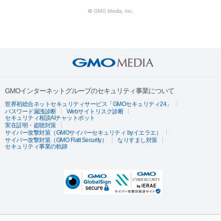
© GMO Media, Inc.
GMOインターネットグループのセキュリティ事業について
世界初総合ネットセキュリティサービス「GMOセキュリティ24」
パスワード漏洩診断
Webサイトリスク診断
セキュリティ相談AIチャットボット
実在証明・盗聴対策
サイバー攻撃対策（GMOサイバーセキュリティ byイエラエ）
サイバー攻撃対策（GMO Flatt Security）
なりすまし対策
セキュリティ事業の軌跡