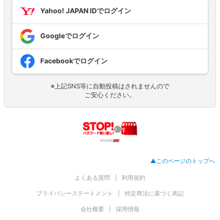
Yahoo! JAPAN IDでログイン
Googleでログイン
Facebookでログイン
※上記SNS等に自動投稿はされませんので
ご安心ください。
▲このページのトップへ
よくある質問
利用規約
プライバシーステートメント
特定商法に基づく表記
会社概要
採用情報