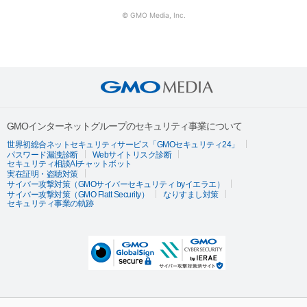
© GMO Media, Inc.
GMOインターネットグループのセキュリティ事業について
世界初総合ネットセキュリティサービス「GMOセキュリティ24」
パスワード漏洩診断
Webサイトリスク診断
セキュリティ相談AIチャットボット
実在証明・盗聴対策
サイバー攻撃対策（GMOサイバーセキュリティ byイエラエ）
サイバー攻撃対策（GMO Flatt Security）
なりすまし対策
セキュリティ事業の軌跡