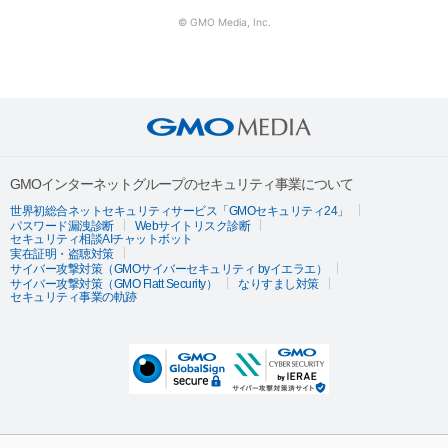
© GMO Media, Inc.
GMOインターネットグループのセキュリティ事業について
世界初総合ネットセキュリティサービス「GMOセキュリティ24」
パスワード漏洩診断
Webサイトリスク診断
セキュリティ相談AIチャットボット
実在証明・盗聴対策
サイバー攻撃対策（GMOサイバーセキュリティ byイエラエ）
サイバー攻撃対策（GMO Flatt Security）
なりすまし対策
セキュリティ事業の軌跡