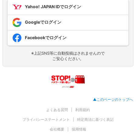
Yahoo! JAPAN IDでログイン
Googleでログイン
Facebookでログイン
※上記SNS等に自動投稿はされませんので
ご安心ください。
▲このページのトップへ
よくある質問
利用規約
プライバシーステートメント
特定商法に基づく表記
会社概要
採用情報