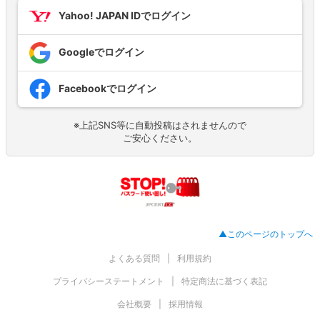
Yahoo! JAPAN IDでログイン
Googleでログイン
Facebookでログイン
※上記SNS等に自動投稿はされませんので
ご安心ください。
▲このページのトップへ
よくある質問
利用規約
プライバシーステートメント
特定商法に基づく表記
会社概要
採用情報