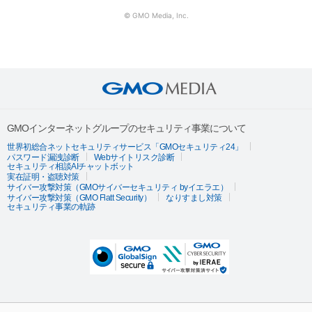
© GMO Media, Inc.
GMOインターネットグループのセキュリティ事業について
世界初総合ネットセキュリティサービス「GMOセキュリティ24」
パスワード漏洩診断
Webサイトリスク診断
セキュリティ相談AIチャットボット
実在証明・盗聴対策
サイバー攻撃対策（GMOサイバーセキュリティ byイエラエ）
サイバー攻撃対策（GMO Flatt Security）
なりすまし対策
セキュリティ事業の軌跡