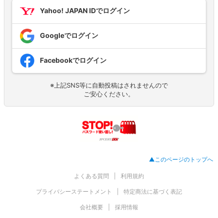
Yahoo! JAPAN IDでログイン
Googleでログイン
Facebookでログイン
※上記SNS等に自動投稿はされませんので
ご安心ください。
▲このページのトップへ
よくある質問
利用規約
プライバシーステートメント
特定商法に基づく表記
会社概要
採用情報