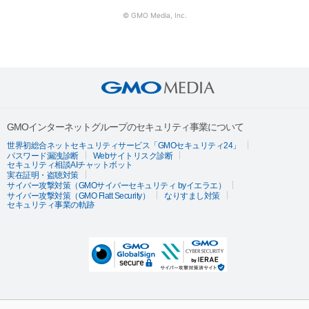
© GMO Media, Inc.
GMOインターネットグループのセキュリティ事業について
世界初総合ネットセキュリティサービス「GMOセキュリティ24」
パスワード漏洩診断
Webサイトリスク診断
セキュリティ相談AIチャットボット
実在証明・盗聴対策
サイバー攻撃対策（GMOサイバーセキュリティ byイエラエ）
サイバー攻撃対策（GMO Flatt Security）
なりすまし対策
セキュリティ事業の軌跡