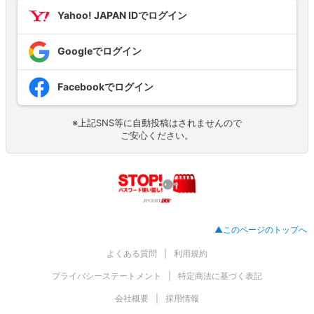
Yahoo! JAPAN IDでログイン
Googleでログイン
Facebookでログイン
※上記SNS等に自動投稿はされませんので
ご安心ください。
▲このページのトップへ
よくある質問
利用規約
プライバシーステートメント
特定商法に基づく表記
会社概要
採用情報