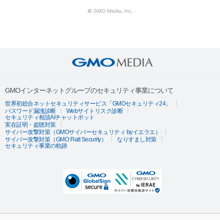
© GMO Media, Inc.
GMOインターネットグループのセキュリティ事業について
世界初総合ネットセキュリティサービス「GMOセキュリティ24」
パスワード漏洩診断
Webサイトリスク診断
セキュリティ相談AIチャットボット
実在証明・盗聴対策
サイバー攻撃対策（GMOサイバーセキュリティ byイエラエ）
サイバー攻撃対策（GMO Flatt Security）
なりすまし対策
セキュリティ事業の軌跡